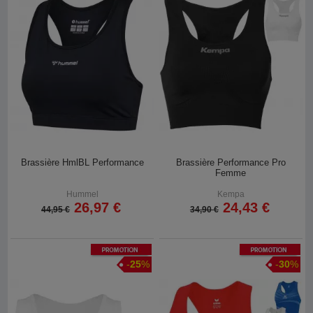
Brassière HmlBL Performance
Brassière Performance Pro
Femme
Hummel
Kempa
26,97 €
24,43 €
44,95 €
34,90 €
Promotion
Promotion
-
25
%
-
30
%