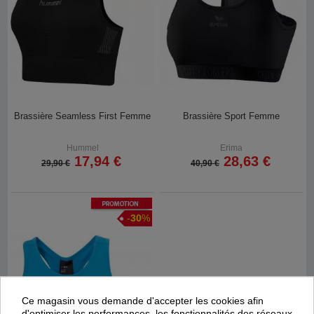
Brassière Seamless First Femme
Brassière Sport Femme
Hummel
Erima
17,94 €
28,63 €
29,90 €
40,90 €
Promotion
-
30
%
Ce magasin vous demande d'accepter les cookies afin
d'optimiser les performances, les fonctionnalités des réseaux