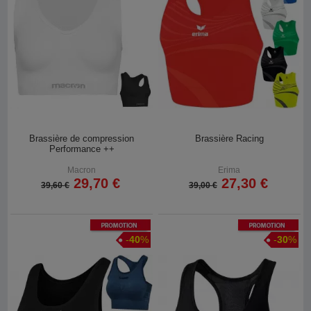
Brassière de compression
Brassière Racing
Performance ++
Macron
Erima
29,70 €
27,30 €
39,60 €
39,00 €
Promotion
Promotion
-
40
%
-
30
%