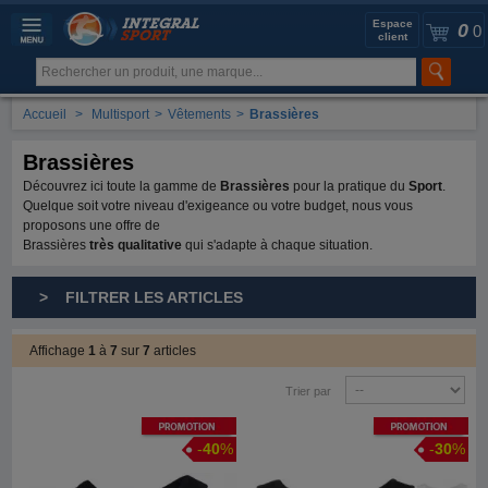
Espace
0
0
client
Accueil
>
Multisport
>
Vêtements
>
Brassières
Brassières
Découvrez ici toute la gamme de
Brassières
pour la pratique du
Sport
.
Quelque soit votre niveau d'exigeance ou votre budget, nous vous
proposons une offre de
Brassières
très qualitative
qui s'adapte à chaque situation.
> FILTRER LES ARTICLES
Affichage
1
à
7
sur
7
articles
Trier par
Promotion
Promotion
-
40
%
-
30
%