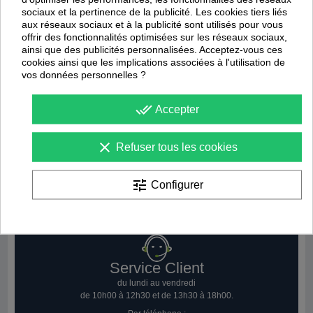
sociaux et la pertinence de la publicité. Les cookies tiers liés
aux réseaux sociaux et à la publicité sont utilisés pour vous
offrir des fonctionnalités optimisées sur les réseaux sociaux,
ainsi que des publicités personnalisées. Acceptez-vous ces
cookies ainsi que les implications associées à l'utilisation de
vos données personnelles ?
Brassière Attitude Pro Femme
done_all
Accepter
Kempa
24,43 €
34,90 €
clear
Refuser tous les cookies
1 avis
tune
Configurer
Affichage
1
à
7
sur
7
articles
Service Client
du lundi au vendredi
de 10h00 à 12h30 et de 13h30 à 18h00.