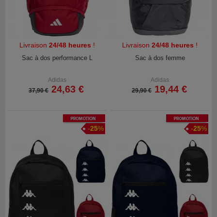
Livraison
24/48 heures
!
Livraison
24/48 heures
!
Sac à dos performance L
Sac à dos femme
Adidas
Adidas
24,63 €
19,44 €
37,90 €
29,90 €
Promotion
Promotion
-
25
%
-
25
%