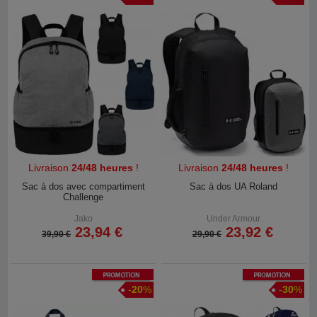
Livraison
24/48 heures
!
Livraison
24/48 heures
!
Sac à dos avec compartiment
Sac à dos UA Roland
Challenge
Jako
Under Armour
23,94 €
23,92 €
39,90 €
29,90 €
Promotion
Promotion
-
20
%
-
30
%