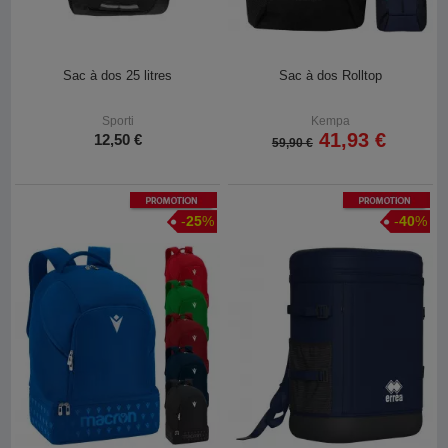
Sac à dos 25 litres
Sac à dos Rolltop
Sporti
Kempa
41,93 €
12,50 €
59,90 €
Promotion
Promotion
-
25
%
-
40
%