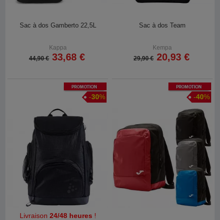
Sac à dos Gamberto 22,5L
Sac à dos Team
Kappa
Kempa
33,68 €
20,93 €
44,90 €
29,90 €
Promotion
Promotion
-
30
%
-
40
%
Livraison
24/48 heures
!