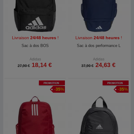
Livraison
24/48 heures
!
Livraison
24/48 heures
!
Sac à dos BOS
Sac à dos performance L
Adidas
Adidas
18,14 €
24,63 €
27,90 €
37,90 €
Promotion
Promotion
-
35
%
-
35
%