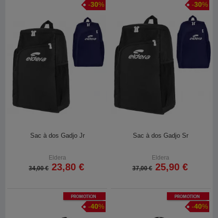
-
30
%
-
30
%
Sac à dos Gadjo Jr
Sac à dos Gadjo Sr
Eldera
Eldera
23,80 €
25,90 €
34,00 €
37,00 €
Promotion
Promotion
-
40
%
-
40
%