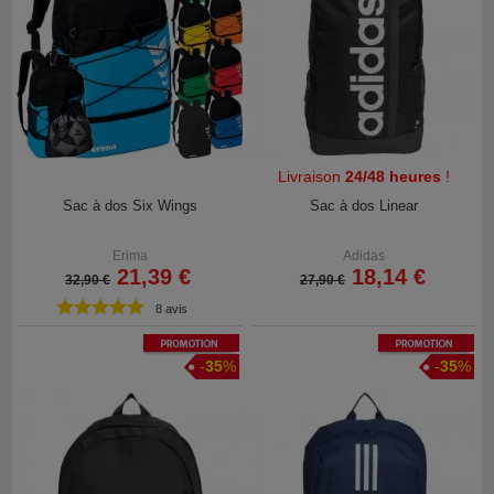
Livraison
24/48 heures
!
Sac à dos Six Wings
Sac à dos Linear
Erima
Adidas
21,39 €
18,14 €
32,90 €
27,90 €
8 avis
Promotion
Promotion
-
35
%
-
35
%