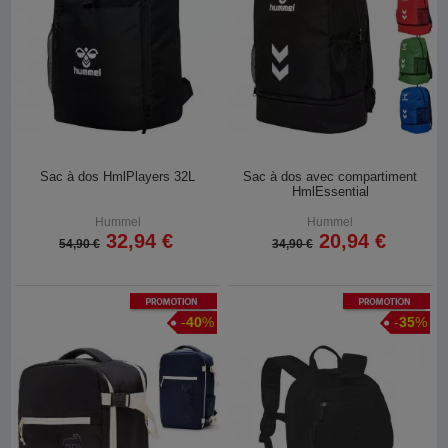
Sac à dos HmlPlayers 32L
Sac à dos avec compartiment
HmlEssential
Hummel
Hummel
32,94 €
20,94 €
54,90 €
34,90 €
Promotion
Promotion
-
40
%
-
35
%