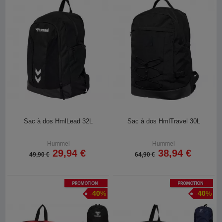
Sac à dos HmlLead 32L
Sac à dos HmlTravel 30L
Hummel
Hummel
29,94 €
38,94 €
49,90 €
64,90 €
Promotion
Promotion
-
40
%
-
40
%