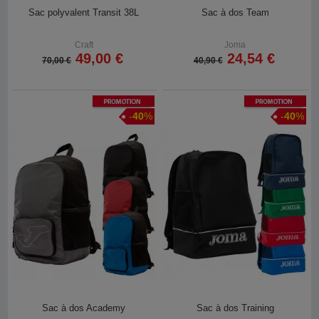
Sac polyvalent Transit 38L
Sac à dos Team
Craft
Joma
49,00 €
24,54 €
70,00 €
40,90 €
Promotion
Promotion
-
40
%
-
40
%
Sac à dos Academy
Sac à dos Training