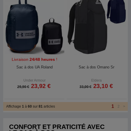
Livraison
24/48 heures
!
Sac à dos UA Roland
Sac à dos Omano Sr
Under Armour
Eldera
23,92 €
23,10 €
29,90 €
33,00 €
1
Affichage
1
à
60
sur
81
articles
2
>
CONFORT ET PRATICITÉ AVEC