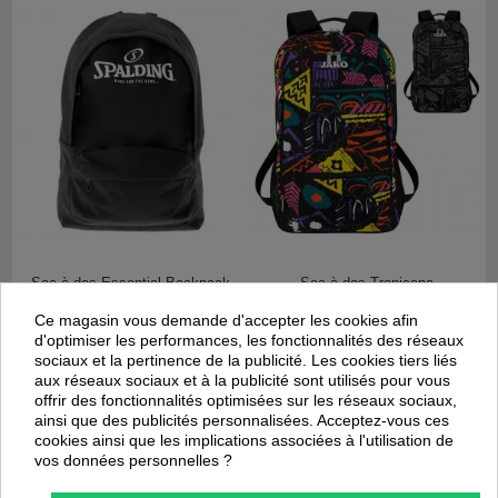
Sac à dos Essential Backpack
Sac à dos Tropicana
Ce magasin vous demande d'accepter les cookies afin
Spalding
Jako
d'optimiser les performances, les fonctionnalités des réseaux
24,43 €
23,94 €
34,90 €
39,90 €
sociaux et la pertinence de la publicité. Les cookies tiers liés
aux réseaux sociaux et à la publicité sont utilisés pour vous
offrir des fonctionnalités optimisées sur les réseaux sociaux,
ainsi que des publicités personnalisées. Acceptez-vous ces
Promotion
Promotion
cookies ainsi que les implications associées à l'utilisation de
-
30
%
-
30
%
vos données personnelles ?