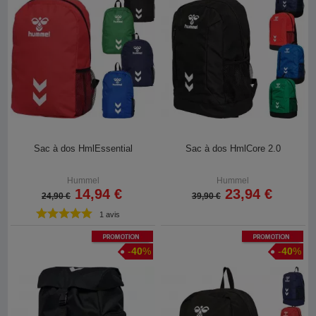
Sac à dos HmlEssential
Sac à dos HmlCore 2.0
Hummel
Hummel
14,94 €
23,94 €
24,90 €
39,90 €
1 avis
Promotion
Promotion
-
40
%
-
40
%