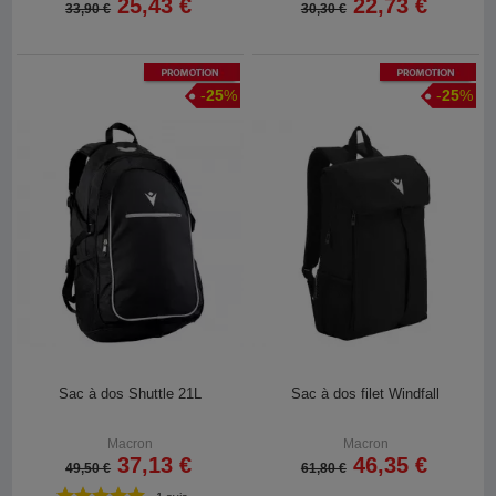
25,43 €
22,73 €
33,90 €
30,30 €
Promotion
Promotion
-
25
%
-
25
%
Sac à dos Shuttle 21L
Sac à dos filet Windfall
Macron
Macron
37,13 €
46,35 €
49,50 €
61,80 €