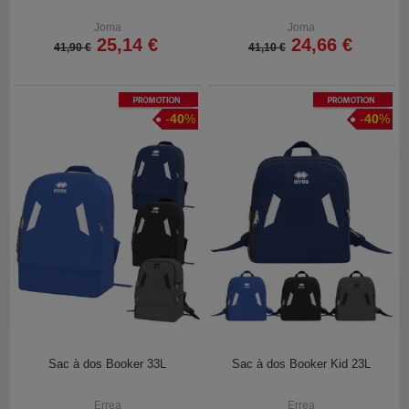
Joma
Joma
25,14 €
24,66 €
41,90 €
41,10 €
Promotion
Promotion
-
40
%
-
40
%
Sac à dos Booker 33L
Sac à dos Booker Kid 23L
Errea
Errea