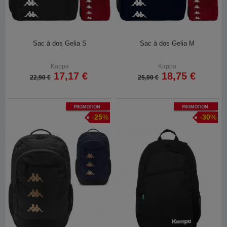
Sac à dos Gelia S
Sac à dos Gelia M
Kappa
Kappa
17,17 €
18,75 €
22,90 €
25,00 €
Promotion
Promotion
-
25
%
-
30
%