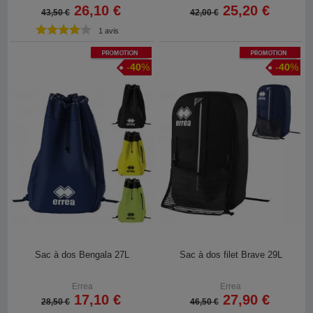
26,10 €
25,20 €
43,50 €
42,00 €
1 avis
Promotion
Promotion
-
40
%
-
40
%
Sac à dos Bengala 27L
Sac à dos filet Brave 29L
Errea
Errea
17,10 €
27,90 €
28,50 €
46,50 €