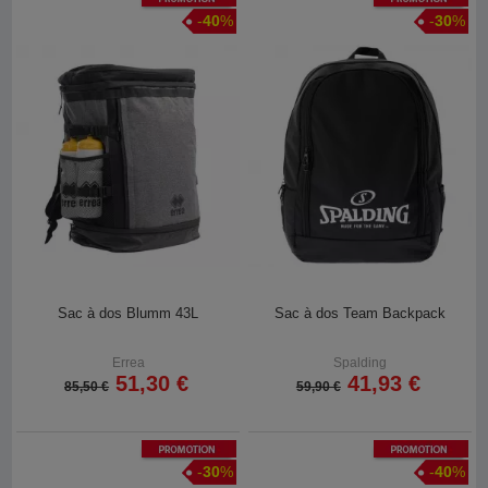
-
40
%
-
30
%
Sac à dos Blumm 43L
Sac à dos Team Backpack
Errea
Spalding
51,30 €
41,93 €
85,50 €
59,90 €
Promotion
Promotion
-
30
%
-
40
%