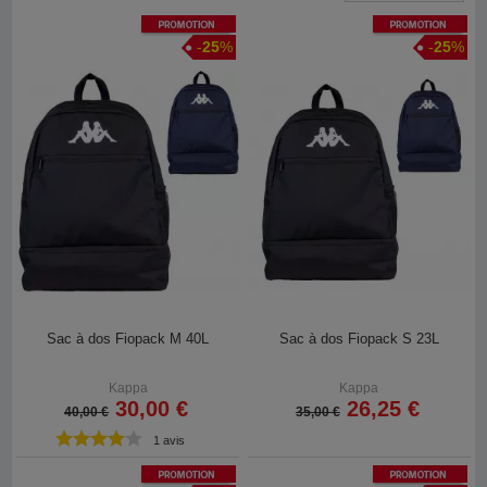
Promotion
Promotion
-
25
%
-
25
%
Sac à dos Fiopack M 40L
Sac à dos Fiopack S 23L
Kappa
Kappa
30,00 €
26,25 €
40,00 €
35,00 €
1 avis
Promotion
Promotion