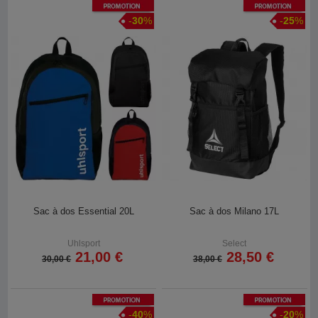
Promotion
Promotion
-
30
%
-
25
%
Sac à dos Essential 20L
Sac à dos Milano 17L
Uhlsport
Select
21,00 €
28,50 €
30,00 €
38,00 €
Promotion
Promotion
-
40
%
-
20
%