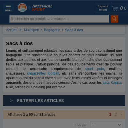
Espace
0
0
client
Accueil
>
Multisport
>
Bagagerie
>
Sacs à dos
Sacs à dos
Légers et suffisamment robustes, les sacs à dos de sport constituent une
bagagerie ultra fonctionnelle pour les sportifs de tous niveaux. Ils sont
dédiés aux adultes et aux jeunes sportifs à la recherche d’un équipement
fiable et pratique. L’atout principal de ces équipements c’est de pouvoir
contenir le nécessaire d'équipement de
sport polo
, maillots,
chaussures,
chaussettes football
, etc sans s'encombrer les mains. Ils
ajoutent aussi du peps à votre allure avec leurs teintes variées et les logos
apparents des grandes marques comme c'est le cas pour les
sacs Kappa
,
Nike, Adidas ou Spalding par exemple.
> FILTRER LES ARTICLES
1
Affichage
1
à
60
sur
81
articles
2
>
Trier par