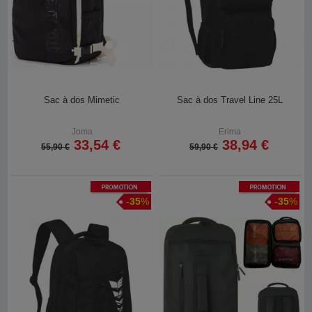
Sac à dos Mimetic
Sac à dos Travel Line 25L
Joma
Erima
33,54 €
38,94 €
55,90 €
59,90 €
Promotion
Promotion
-
35
%
-
35
%