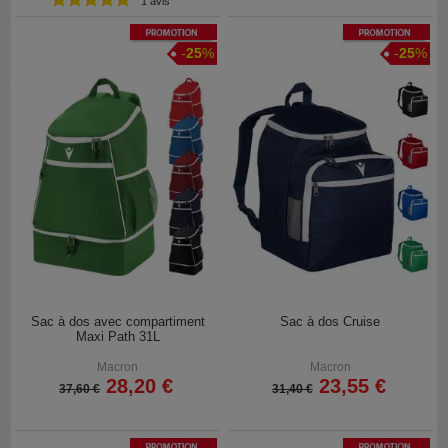
1 avis
Promotion
Promotion
-
25
%
-
25
%
Sac à dos avec compartiment
Sac à dos Cruise
Maxi Path 31L
Macron
Macron
28,20 €
23,55 €
37,60 €
31,40 €
Promotion
Promotion