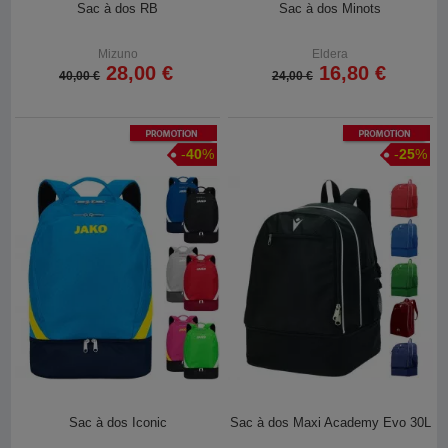
Sac à dos RB
Sac à dos Minots
Mizuno
Eldera
28,00 €
16,80 €
40,00 €
24,00 €
Promotion
Promotion
-
40
%
-
25
%
Sac à dos Iconic
Sac à dos Maxi Academy Evo 30L