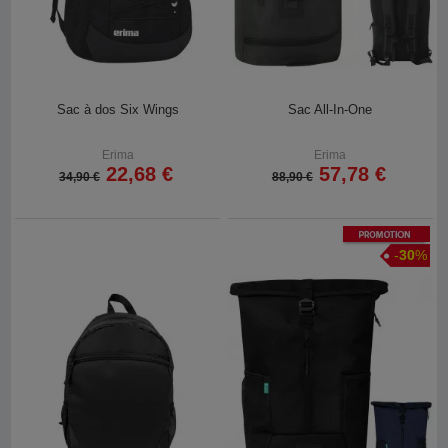
Sac à dos Six Wings
Sac All-In-One
Erima
Erima
22,68 €
57,78 €
34,90 €
88,90 €
Promotion
-
30
%