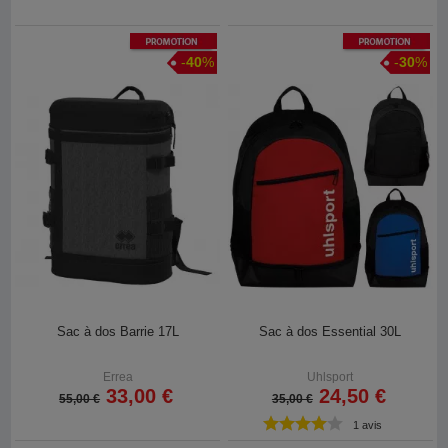
Promotion
Promotion
-
40
%
-
30
%
Sac à dos Barrie 17L
Sac à dos Essential 30L
Errea
Uhlsport
33,00 €
24,50 €
55,00 €
35,00 €
1 avis