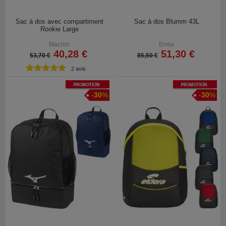
Sac à dos avec compartiment
Sac à dos Blumm 43L
Rookie Large
Macron
Errea
40,28 €
51,30 €
53,70 €
85,50 €
2 avis
Promotion
Promotion
-
30
%
-
30
%