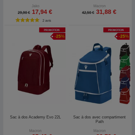
Jako
Macron
17,94 €
31,88 €
29,90 €
42,50 €
2 avis
Promotion
Promotion
-
25
%
-
25
%
Sac à dos Academy Evo 22L
Sac à dos avec compartiment
Path
Macron
Macron