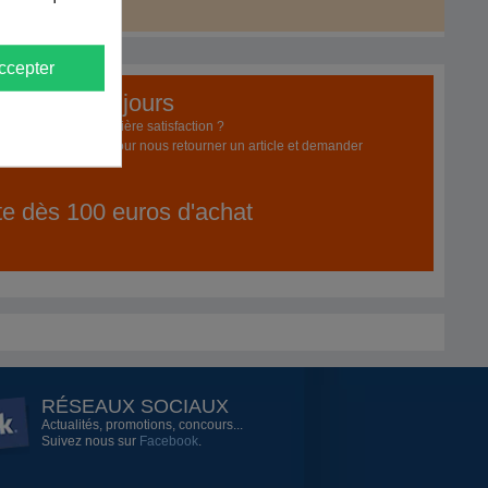
ccepter
emboursé 60 jours
pporte pas une entière satisfaction ?
z jusqu'à 60 jours pour nous retourner un article et demander
ite dès 100 euros d'achat
RÉSEAUX SOCIAUX
Actualités, promotions, concours...
Suivez nous sur
Facebook
.