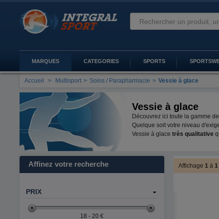
MARQUES
CATEGORIES
SPORTS
SPORTSW
Accueil
>
Multisport
>
Soins / Parapharmacie
>
Vessie à glace
Vessie à glace
Découvrez ici toute la gamme d
Quelque soit votre niveau d'exi
Vessie à glace
très qualitative
q
Affinez votre recherche
Affichage
1
à
PRIX
18 - 20 €