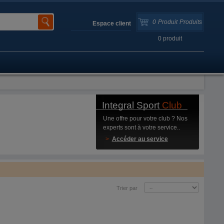
0
Produit
Produits
Espace client
0
produit
Integral Sport
Club
Une offre pour votre club ? Nos
experts sont à votre service..
>
Accéder au service
Trier par