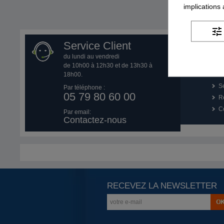
implications
Affichage
1
à
tune
Service Client
du lundi au vendredi
Q
de 10h00 à 12h30 et de 13h30 à
18h00.
P
Se
Par téléphone :
05 79 80 60 00
R
Co
Par email:
Contactez-nous
RECEVEZ LA NEWSLETTER