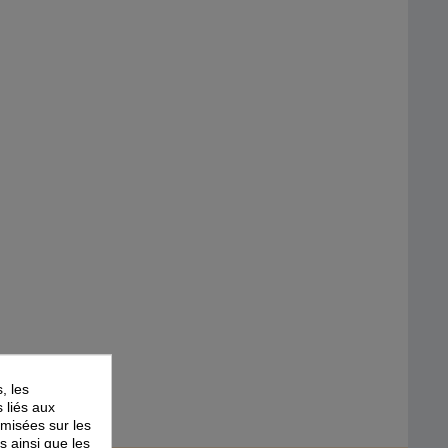
, les
s liés aux
timisées sur les
s ainsi que les