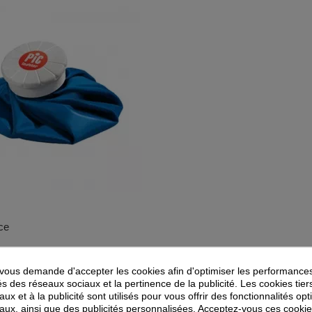
ce
18,90 €
ous demande d'accepter les cookies afin d'optimiser les performances
és des réseaux sociaux et la pertinence de la publicité. Les cookies tier
1 avis
ux et à la publicité sont utilisés pour vous offrir des fonctionnalités op
aux, ainsi que des publicités personnalisées. Acceptez-vous ces cookie