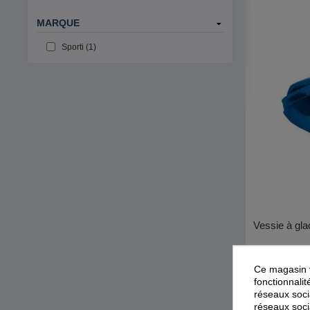
MARQUE
Sporti (1)
Vessie à gla
Sporti
Ce magasin v
fonctionnalit
réseaux socia
réseaux soci