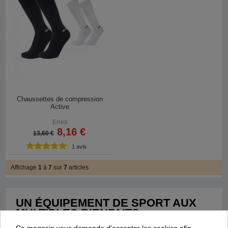
Chaussettes de compression
Active
Errea
8,16 €
13,60 €
1 avis
Affichage
1
à
7
sur
7
articles
UN ÉQUIPEMENT DE SPORT AUX
MULTIPLES BIENFAITS
Ce magasin vous demande d'accepter les cookies afin