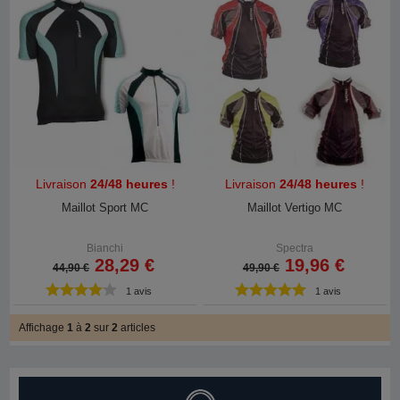
Livraison
24/48 heures
!
Livraison
24/48 heures
!
Maillot Sport MC
Maillot Vertigo MC
Bianchi
Spectra
28,29 €
19,96 €
44,90 €
49,90 €
1 avis
1 avis
Affichage
1
à
2
sur
2
articles