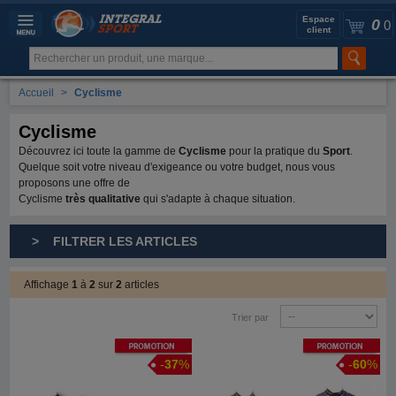
Espace
0
0
client
Accueil
>
Cyclisme
Cyclisme
Découvrez ici toute la gamme de
Cyclisme
pour la pratique du
Sport
.
Quelque soit votre niveau d'exigeance ou votre budget, nous vous
proposons une offre de
Cyclisme
très qualitative
qui s'adapte à chaque situation.
> FILTRER LES ARTICLES
Affichage
1
à
2
sur
2
articles
Trier par
Promotion
Promotion
-
37
%
-
60
%