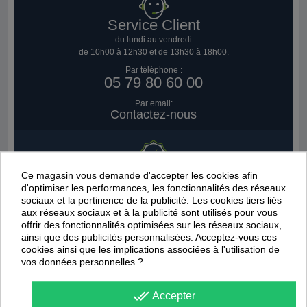
Service Client
du lundi au vendredi
de 10h00 à 12h30 et de 13h30 à 18h00.
Par téléphone :
05 79 80 60 00
Par email:
Contactez-nous
Engagements Qualités
Ce magasin vous demande d'accepter les cookies afin
d'optimiser les performances, les fonctionnalités des réseaux
Produits authentiques
sociaux et la pertinence de la publicité. Les cookies tiers liés
aux réseaux sociaux et à la publicité sont utilisés pour vous
Service client réactif
offrir des fonctionnalités optimisées sur les réseaux sociaux,
Réponse sous 12H max.
ainsi que des publicités personnalisées. Acceptez-vous ces
Conseils et suivis pro.
cookies ainsi que les implications associées à l'utilisation de
vos données personnelles ?
done_all
Accepter