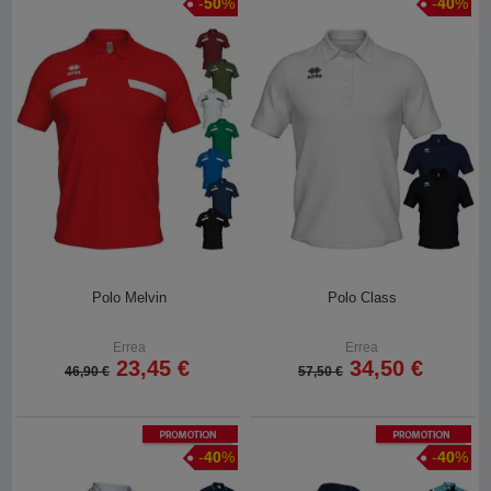
-
50
%
-
40
%
Polo Melvin
Polo Class
Errea
Errea
23,45 €
34,50 €
46,90 €
57,50 €
Promotion
Promotion
-
40
%
-
40
%