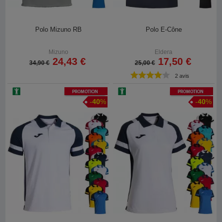
Polo Mizuno RB
Polo E-Cône
Mizuno
Eldera
24,43 €
17,50 €
34,90 €
25,00 €
2 avis
Promotion
Promotion
-
40
%
-
40
%