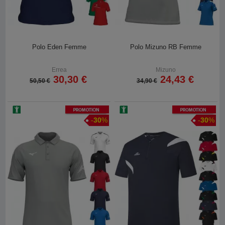
Polo Eden Femme
Polo Mizuno RB Femme
Errea
Mizuno
30,30 €
24,43 €
50,50 €
34,90 €
Promotion
Promotion
-
30
%
-
30
%