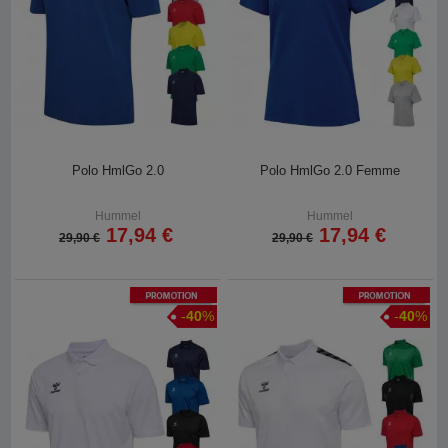
Polo HmlGo 2.0
Polo HmlGo 2.0 Femme
Hummel
Hummel
17,94 €
17,94 €
29,90 €
29,90 €
Promotion
Promotion
-
40
%
-
40
%