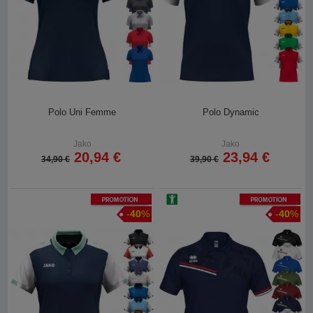
Polo Uni Femme
Polo Dynamic
Jako
Jako
20,94 €
23,94 €
34,90 €
39,90 €
Promotion
Promotion
-
40
%
-
40
%