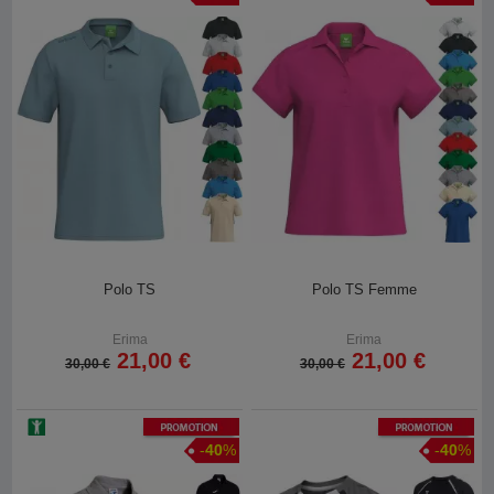
Polo TS
Polo TS Femme
Erima
Erima
21,00 €
21,00 €
30,00 €
30,00 €
Promotion
Promotion
-
40
%
-
40
%