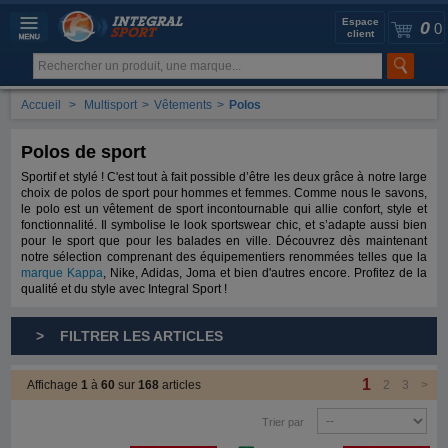
Espace
0
0
client
Accueil
>
Multisport
>
Vêtements
>
Polos
Polos de sport
Sportif et stylé ! C'est tout à fait possible d’être les deux grâce à notre large
choix de polos de sport pour hommes et femmes. Comme nous le savons,
le polo est un vêtement de sport incontournable qui allie confort, style et
fonctionnalité. Il symbolise le look sportswear chic, et s’adapte aussi bien
pour le sport que pour les balades en ville. Découvrez dès maintenant
notre sélection comprenant des équipementiers renommées telles que la
marque Kappa
, Nike, Adidas, Joma et bien d'autres encore.
Profitez de la
qualité et du style avec Integral Sport !
> FILTRER LES ARTICLES
1
Affichage
1
à
60
sur
168
articles
2
3
>
Trier par