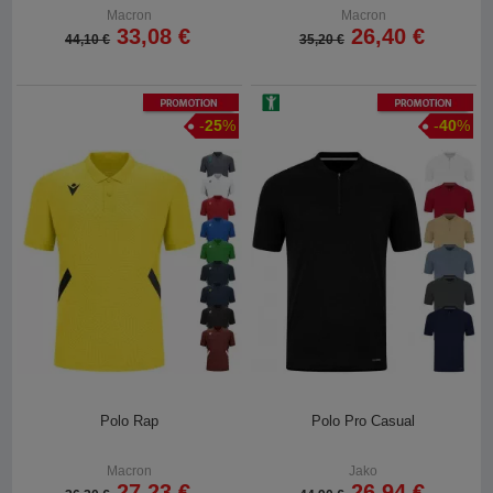
Macron
Macron
33,08 €
26,40 €
44,10 €
35,20 €
Promotion
Promotion
-
25
%
-
40
%
Polo Rap
Polo Pro Casual
Macron
Jako
27,23 €
26,94 €