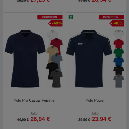
36,30 €
44,90 €
Promotion
Promotion
-
40
%
-
40
%
Polo Pro Casual Femme
Polo Power
Jako
Jako
26,94 €
23,94 €
44,90 €
39,90 €