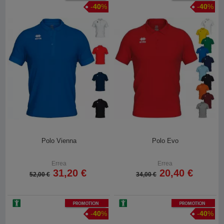
-
40
%
-
40
%
Polo Vienna
Polo Evo
Errea
Errea
31,20 €
20,40 €
52,00 €
34,00 €
Promotion
Promotion
-
40
%
-
40
%