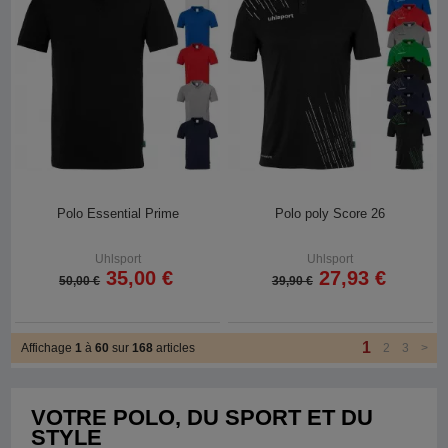
Polo Essential Prime
Polo poly Score 26
Uhlsport
Uhlsport
35,00 €
27,93 €
50,00 €
39,90 €
1
Affichage
1
à
60
sur
168
articles
2
3
>
VOTRE POLO, DU SPORT ET DU
STYLE