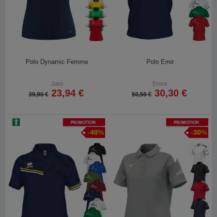
Polo Dynamic Femme
Polo Emir
Jako
Errea
23,94 €
30,30 €
39,90 €
50,50 €
Promotion
Promotion
-
40
%
-
30
%