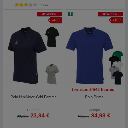
1 avis
Promotion
Promotion
-
40
%
-
30
%
Livraison
24/48 heures
!
Polo HmlMove Grid Femme
Polo Prime
Hummel
Kempa
23,94 €
34,93 €
39,90 €
49,90 €