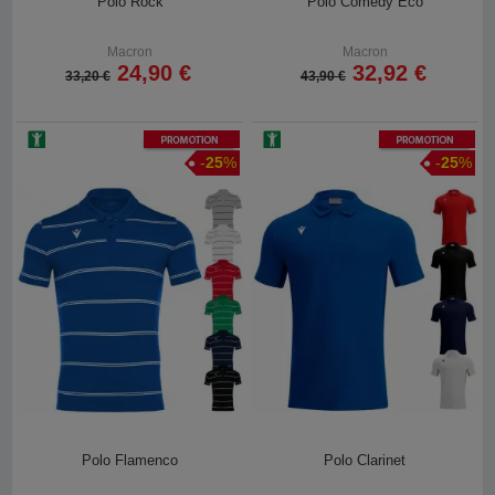
Polo Rock
Polo Comedy Eco
Macron
Macron
24,90 €
32,92 €
33,20 €
43,90 €
Promotion
Promotion
-
25
%
-
25
%
Polo Flamenco
Polo Clarinet