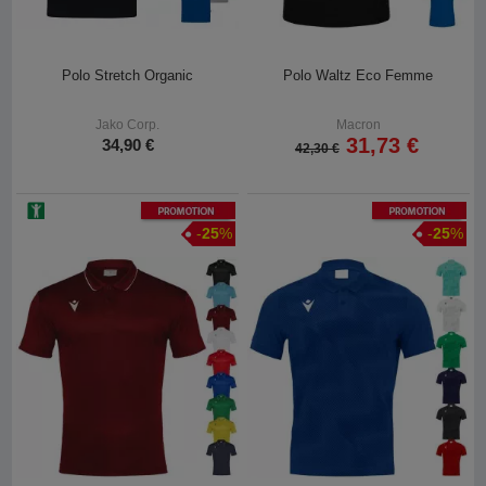
Polo Stretch Organic
Polo Waltz Eco Femme
Jako Corp.
Macron
31,73 €
34,90 €
42,30 €
Promotion
Promotion
-
25
%
-
25
%