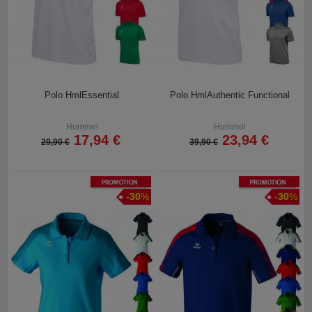
Polo HmlEssential
Polo HmlAuthentic Functional
Hummel
Hummel
17,94 €
23,94 €
29,90 €
39,90 €
Promotion
Promotion
-
30
%
-
30
%