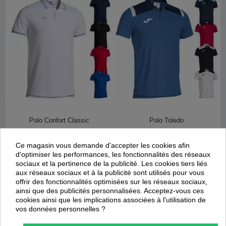
Polo Confort Classic
Polo Toledo
Joma
Joma
Ce magasin vous demande d'accepter les cookies afin
20,94 €
17,10 €
d'optimiser les performances, les fonctionnalités des réseaux
34,90 €
28,50 €
sociaux et la pertinence de la publicité. Les cookies tiers liés
aux réseaux sociaux et à la publicité sont utilisés pour vous
offrir des fonctionnalités optimisées sur les réseaux sociaux,
Promotion
Promotion
ainsi que des publicités personnalisées. Acceptez-vous ces
-
40
%
-
40
%
cookies ainsi que les implications associées à l'utilisation de
vos données personnelles ?