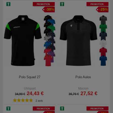
Promotion
Promotion
-
30
%
-
25
%
Polo Squad 27
Polo Aulos
Uhlsport
Macron
24,43 €
27,52 €
34,90 €
36,70 €
2 avis
Promotion
Promotion