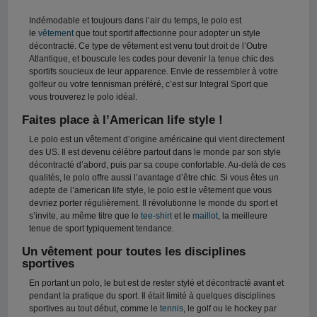
Indémodable et toujours dans l’air du temps, le polo est
le
vêtement
que tout sportif affectionne pour adopter un style
décontracté. Ce type de vêtement est venu tout droit de l’Outre
Atlantique, et bouscule les codes pour devenir la tenue chic des
sportifs soucieux de leur apparence. Envie de ressembler à votre
golfeur ou votre tennisman préféré, c’est sur Integral Sport que
vous trouverez le polo idéal.
Faites place à l’American life style !
Le polo est un vêtement d’origine américaine qui vient directement
des US. Il est devenu célèbre partout dans le monde par son style
décontracté d’abord, puis par sa coupe confortable. Au-delà de ces
qualités, le polo offre aussi l’avantage d’être chic. Si vous êtes un
adepte de l’american life style, le polo est le vêtement que vous
devriez porter régulièrement. Il révolutionne le monde du sport et
s’invite, au même titre que le
tee-shirt
et le
maillot
, la meilleure
tenue de sport typiquement tendance.
Un vêtement pour toutes les disciplines
sportives
En portant un polo, le but est de rester stylé et décontracté avant et
pendant la pratique du sport. Il était limité à quelques disciplines
sportives au tout début, comme le
tennis
, le golf ou le hockey par