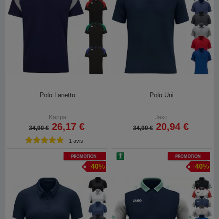
Polo Lanetto
Polo Uni
Kappa
Jako
26,17 €
20,94 €
34,90 €
34,90 €
1 avis
Promotion
Promotion
-
40
%
-
40
%