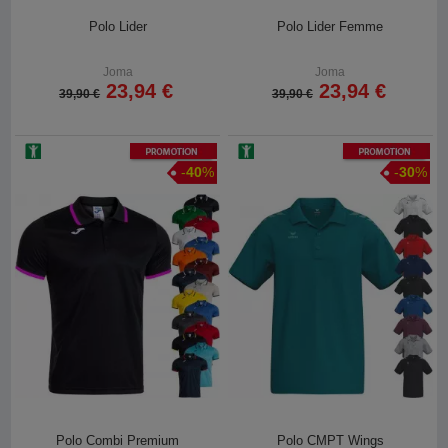
Polo Lider
Polo Lider Femme
Joma
Joma
23,94 €
23,94 €
39,90 €
39,90 €
Promotion
Promotion
-
40
%
-
30
%
Polo Combi Premium
Polo CMPT Wings