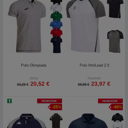
Polo Olimpiada
Polo HmlLead 2.0
Joma
Hummel
20,52 €
23,97 €
34,20 €
39,95 €
Promotion
Promotion
-
25
%
-
40
%