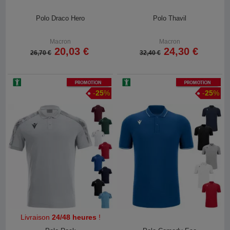
Polo Draco Hero
Polo Thavil
Macron
Macron
20,03 €
24,30 €
26,70 €
32,40 €
Promotion
Promotion
-
25
%
-
25
%
Livraison
24/48 heures
!