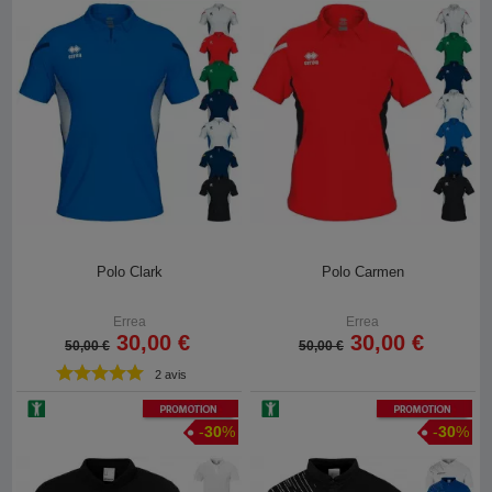
Polo Clark
Polo Carmen
Errea
Errea
30,00 €
30,00 €
50,00 €
50,00 €
2 avis
Promotion
Promotion
-
30
%
-
30
%