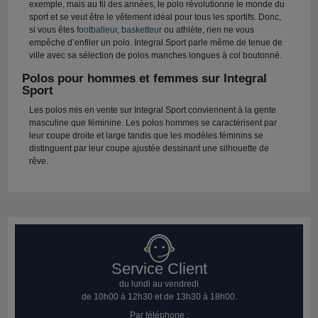
exemple, mais au fil des années, le polo révolutionne le monde du
sport et se veut être le vêtement idéal pour tous les sportifs. Donc,
si vous êtes
footballeur
,
basketteur
ou athlète, rien ne vous
empêche d’enfiler un polo. Integral Sport parle même de tenue de
ville avec sa sélection de polos manches longues à col boutonné.
Polos pour hommes et femmes sur Integral
Sport
Les polos mis en vente sur Integral Sport conviennent à la gente
masculine que féminine. Les polos hommes se caractérisent par
leur coupe droite et large tandis que les modèles féminins se
distinguent par leur coupe ajustée dessinant une silhouette de
rêve.
Service Client
du lundi au vendredi
de 10h00 à 12h30 et de 13h30 à 18h00.
Par téléphone :