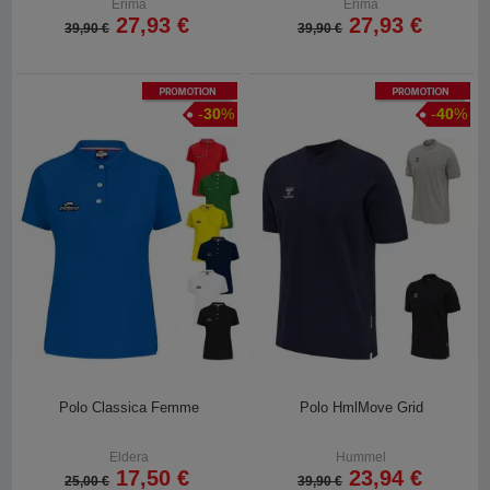
Erima
Erima
27,93 €
27,93 €
39,90 €
39,90 €
Promotion
Promotion
-
30
%
-
40
%
Polo Classica Femme
Polo HmlMove Grid
Eldera
Hummel
17,50 €
23,94 €
25,00 €
39,90 €