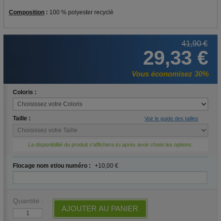
Composition
:
100 % polyester recyclé
41,90 €
29,33 €
Vous économisez 30%
Coloris :
Taille :
Voir le guide des tailles
La disponibilité du produit s'affichera ici après avoir choisi les options.
Flocage nom et/ou numéro :
+10,00 €
Quantité :
AJOUTER AU PANIER