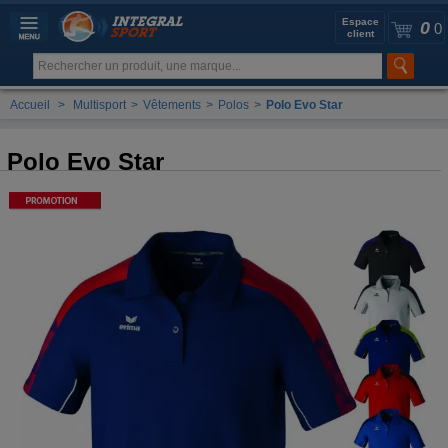
Espace
0
0
client
Accueil
>
Multisport
>
Vêtements
>
Polos
>
Polo Evo Star
Polo Evo Star