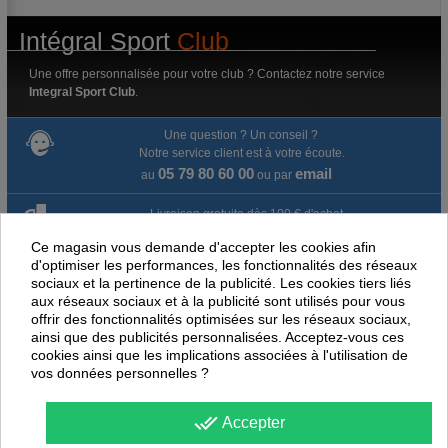
Intégral Sport
Club
Une offre personnalisée pour votre club ? Contactez notre service
Integral Sport Club
.
Une question ? Un conseil ?
Notre service client est à votre écoute.
05 79 80 60 00
email
au
ou par
Livraison gratuite dès 100 € d'achat.
Ce magasin vous demande d'accepter les cookies afin
Paiement en ligne 100% sécurisé
d'optimiser les performances, les fonctionnalités des réseaux
sociaux et la pertinence de la publicité. Les cookies tiers liés
Paiement par virement
aux réseaux sociaux et à la publicité sont utilisés pour vous
offrir des fonctionnalités optimisées sur les réseaux sociaux,
ainsi que des publicités personnalisées. Acceptez-vous ces
Satisfait ou remboursé jusqu'à 60 jours
cookies ainsi que les implications associées à l'utilisation de
vos données personnelles ?
NOUS PENSONS QUE CES ARTICLES
PEUVENT ÉGALEMENT VOUS INTÉRESSER
done_all
Accepter