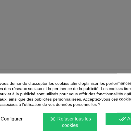
ous demande d'accepter les cookies afin d'optimiser les performances
PEUVENT ÉGALEMENT VOUS INTÉRESSER
és des réseaux sociaux et la pertinence de la publicité. Les cookies tier
ux et à la publicité sont utilisés pour vous offrir des fonctionnalités op
-
30
%
-
30
%
PROMOTION
PROMOTION
aux, ainsi que des publicités personnalisées. Acceptez-vous ces cookie
 associées à l'utilisation de vos données personnelles ?
clear
done_all
Configurer
Refuser tous les
A
cookies