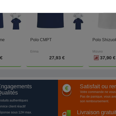
me
Polo CMPT
Polo Shizuo
Erima
Mizuno
 €
27,93 €
37,90 
Engagements
Satisfait ou r
ualités
Votre commande ne vous a
Pas de panique, vous ave
roduits authentiques
son remboursement.
rvice client réactif
Livraison gratu
éponse sous 12H max.