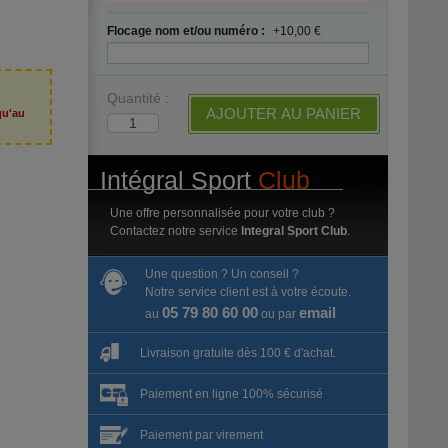
Flocage nom et/ou numéro :
+10,00 €
Quantité :
AJOUTER AU PANIER
qu'au
6
Intégral Sport
Club
Une offre personnalisée pour votre club ?
Contactez notre service
Integral Sport Club
.
Une question ? Un conseil ?
Notre service client est à votre écoute.
05 79 80 60 00
email
au
ou par
Livraison gratuite dès 100 € d'achat.
Paiement en ligne 100% sécurisé
Paiement par virement