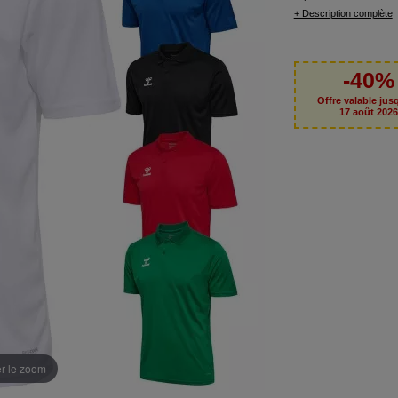
+ Description complète
-40%
Offre valable jus
17 août 202
er le zoom