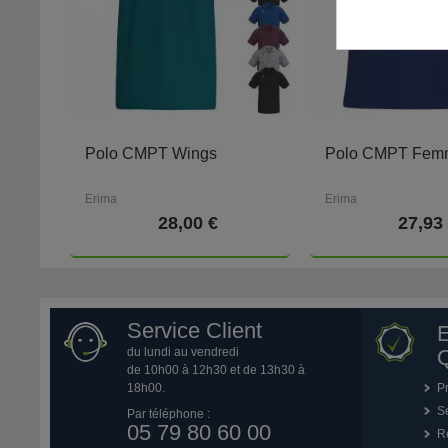
Polo CMPT Wings
Polo CMPT Fem
Erima
Erima
28,00 €
27,93
Service Client
du lundi au vendredi
Q
de 10h00 à 12h30 et de 13h30 à
18h00.
P
Se
Par téléphone :
05 79 80 60 00
R