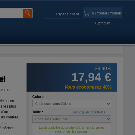
0
Produit
Produits
Espace client
0
produit
29,90 €
17,94 €
Vous économisez 40%
-2001-L
Coloris :
clé saura
s les plus
e d'un
Taille :
Voir le guide des tailles
 lui confère
té à
La disponibilité du produit s'affichera ici après
 à sécher
avoir choisi les options.