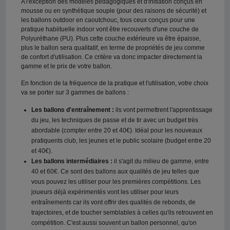
A l'exception des modèles pédagogiques et d'initiation conçus en
mousse ou en synthétique souple (pour des raisons de sécurité) et
les ballons outdoor en caoutchouc, tous ceux conçus pour une
pratique habiituelle indoor vont être recouverts d'une couche de
Polyuréthane (PU). Plus cette couche extérieure va être épaisse,
plus le ballon sera qualitatif, en terme de propriétés de jeu comme
de confort d'utilisation. Ce critère va donc impacter directement la
gamme et le prix de votre ballon.
En fonction de la fréquence de la pratique et l'utilisation, votre choix
va se porter sur 3 gammes de ballons :
Les ballons d'entraînement :
ils vont permettrent l'apprentissage
du jeu, les techniques de passe et de tir avec un budget très
abordable (compter entre 20 et 40€). Idéal pour les nouveaux
pratiquents club, les jeunes et le public scolaire (budget entre 20
et 40€).
Les ballons intermédiaires :
il s'agit du milieu de gamme, entre
40 et 60€. Ce sont des ballons aux qualités de jeu telles que
vous pouvez les utiliser pour les premières compétitions. Les
joueurs déjà expérimentés vont les utiliser pour leurs
entraînements car ils vont offrir des qualités de rebonds, de
trajectoires, et de toucher semblables à celles qu'ils retrouvent en
compétition. C'est aussi souvent un ballon personnel, qu'on