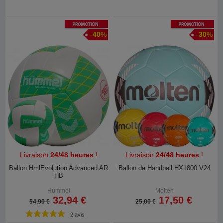
Promotion
Promotion
-
40
%
-
30
%
Livraison
24/48 heures
!
Livraison
24/48 heures
!
Ballon HmlEvolution Advanced AR
Ballon de Handball HX1800 V24
HB
Hummel
Molten
32,94 €
17,50 €
54,90 €
25,00 €
2 avis