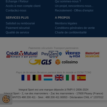
Echange / Retour
Qui sommes-nous ?
Accès à mon compte client
Un projet, rencontrons-nous...
Contactez-nous
Recrutement - Offres d'emploi
SERVICES PLUS
A PROPOS
Satisfait ou remboursé
Mentions légales
Paiement sécurisé
Conditions générales de vente
Qualité de service
Charte de confidentialité
Paiements sécurisés
Transport partenaires
Pays de livraison (livraison partout dans le monde et DOM-TOM)
Integral Sport est une marque déposée à l'INPI © 2006-2024
Integral Sport - 2, rue des marronniers - Zac les marronniers - 17600 Pisany (France)
RCS SAINTES 488 200 411 - Siret : 488 200 411 00053 - Déclaration CNIL n° 1337012