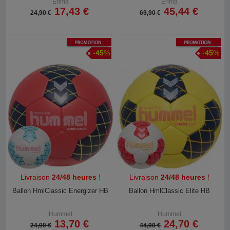
Erima
Erima
17,43 €
45,44 €
24,90 €
69,90 €
Promotion
Promotion
-
45
%
-
45
%
Livraison
24/48 heures
!
Livraison
24/48 heures
!
Ballon HmlClassic Energizer HB
Ballon HmlClassic Elite HB
Hummel
Hummel
13,70 €
24,70 €
24,90 €
44,90 €