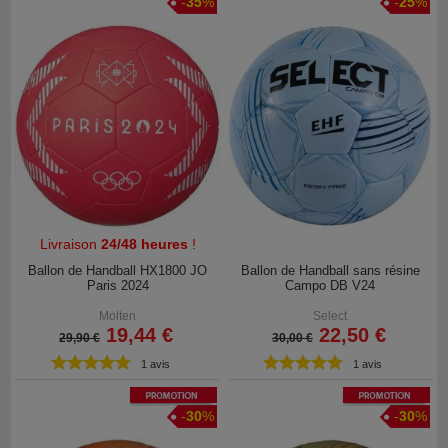
-
35
%
-
25
%
Livraison
24/48 heures
!
Ballon de Handball HX1800 JO
Ballon de Handball sans résine
Paris 2024
Campo DB V24
Molten
Select
19,44 €
22,50 €
29,90 €
30,00 €
1 avis
1 avis
Promotion
Promotion
-
30
%
-
30
%