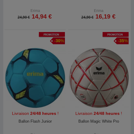
Erima
Erima
14,94 €
16,19 €
24,90 €
24,90 €
Promotion
Promotion
-
30
%
-
35
%
Livraison
24/48 heures
!
Livraison
24/48 heures
!
Ballon Flash Junior
Ballon Magic White Pro