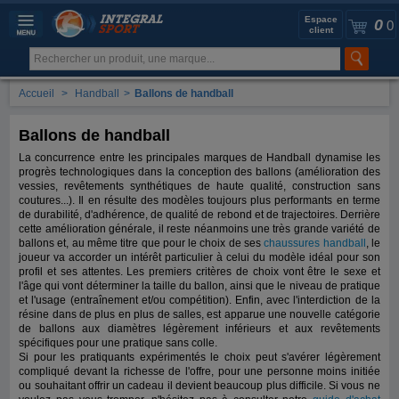
Espace
0
0
client
Accueil
>
Handball
>
Ballons de handball
Ballons de handball
La concurrence entre les principales marques de Handball dynamise les
progrès technologiques dans la conception des ballons (amélioration des
vessies, revêtements synthétiques de haute qualité, construction sans
coutures...). Il en résulte des modèles toujours plus performants en terme
de durabilité, d'adhérence, de qualité de rebond et de trajectoires. Derrière
cette amélioration générale, il reste néanmoins une très grande variété de
ballons et, au même titre que pour le choix de ses
chaussures handball
, le
joueur va accorder un intérêt particulier à celui du modèle idéal pour son
profil et ses attentes. Les premiers critères de choix vont être le sexe et
l'âge qui vont déterminer la taille du ballon, ainsi que le niveau de pratique
et l'usage (entraînement et/ou compétition). Enfin, avec l'interdiction de la
résine dans de plus en plus de salles, est apparue une nouvelle catégorie
de ballons aux diamètres légèrement inférieurs et aux revêtements
spécifiques pour une pratique sans colle.
Si pour les pratiquants expérimentés le choix peut s'avérer légèrement
compliqué devant la richesse de l'offre, pour une personne moins initiée
ou souhaitant offrir un cadeau il devient beaucoup plus difficile. Si vous ne