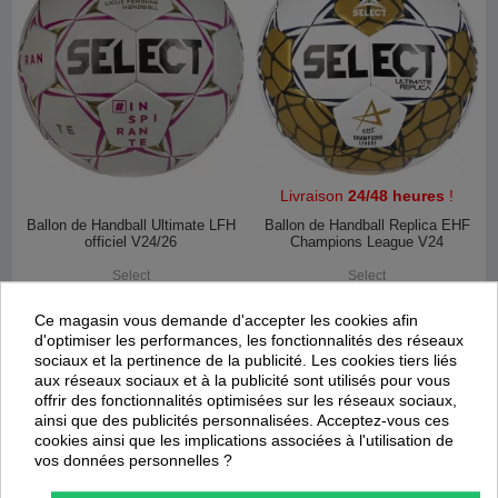
Livraison
24/48 heures
!
Ballon de Handball Ultimate LFH
Ballon de Handball Replica EHF
officiel V24/26
Champions League V24
Select
Select
74,93 €
29,93 €
99,90 €
39,90 €
Ce magasin vous demande d'accepter les cookies afin
d'optimiser les performances, les fonctionnalités des réseaux
sociaux et la pertinence de la publicité. Les cookies tiers liés
Promotion
Promotion
aux réseaux sociaux et à la publicité sont utilisés pour vous
-
25
%
-
35
%
offrir des fonctionnalités optimisées sur les réseaux sociaux,
ainsi que des publicités personnalisées. Acceptez-vous ces
cookies ainsi que les implications associées à l'utilisation de
vos données personnelles ?