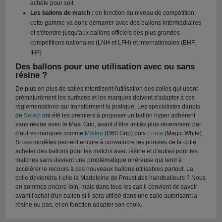
achète pour soit.
Les ballons de match :
en fonction du niveau de compétition,
cette gamme va donc démarrer avec des ballons intérmédiaires
et s'étendre jusqu'aux ballons officiels des plus grandes
compétitions nationales (LNH et LFH) et internationales (EHF,
IHF)
Des ballons pour une utilisation avec ou sans
résine ?
De plus en plus de salles interdisent l'utilisation des colles qui usent
prématurément les surfaces et les marques doivent s'adapter à ces
réglementations qui transforment la pratique. Les spécialistes danois
de
Select
ont été les premiers à proposer un ballon hyper adhérent
sans résine avec le Maxi Grip, avant d'être imités plus récemment par
d'autres marques comme
Molten
(D60 Grip) puis
Erima
(Magic White).
Si ces modèles peinent encore à convaincre les puristes de la colle,
acheter des ballons pour les matchs avec résine et d'autres pour les
matches sans devient une problématique onéreuse qui tend à
accélérer le recours à ces nouveaux ballons utilisables partout. La
colle deviendra-t-elle la Madeleine de Proust des handballeurs ? Nous
en sommes encore loin, mais dans tous les cas il convient de savoir
avant l'achat d'un ballon si il sera utilisé dans une salle autorisant la
résine ou pas, et en fonction adapter son choix.