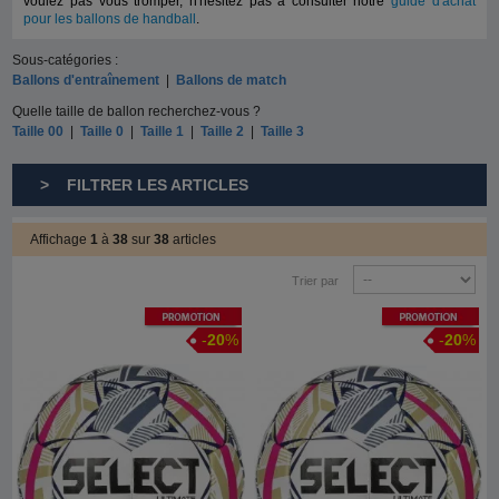
voulez pas vous tromper, n'hésitez pas à consulter notre
guide d'achat
pour les ballons de handball
.
Sous-catégories :
Ballons d'entraînement
|
Ballons de match
Quelle taille de ballon recherchez-vous ?
Taille 00
|
Taille 0
|
Taille 1
|
Taille 2
|
Taille 3
> FILTRER LES ARTICLES
Affichage
1
à
38
sur
38
articles
Trier par
Promotion
Promotion
-
20
%
-
20
%