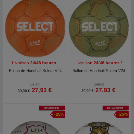
Livraison
24/48 heures
!
Livraison
24/48 heures
!
Ballon de Handball Solera V24
Ballon de Handball Solera V24
Select
Select
27,93 €
27,93 €
39,90 €
39,90 €
Promotion
Promotion
-
25
%
-
25
%