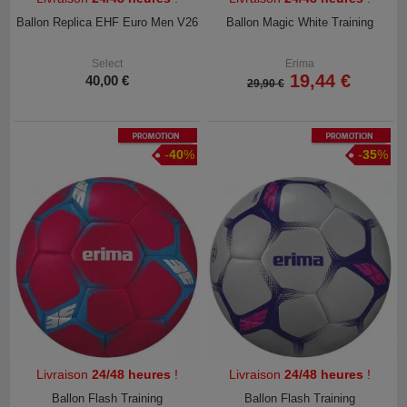
Ballon Replica EHF Euro Men V26
Ballon Magic White Training
Select
Erima
19,44 €
40,00 €
29,90 €
Promotion
Promotion
-
40
%
-
35
%
Livraison
24/48 heures
!
Livraison
24/48 heures
!
Ballon Flash Training
Ballon Flash Training