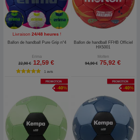
Livraison
24/48 heures
!
Ballon de handball Pure Grip n°4
Ballon de handball FFHB Officiel
HX5001
Erima
Molten
12,59 €
75,92 €
22,90 €
94,90 €
1 avis
Promotion
Promotion
-
40
%
-
40
%