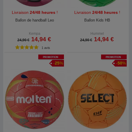
Livraison
24/48 heures
!
Livraison
24/48 heures
!
Ballon de handball Leo
Ballon Kids HB
Kempa
Hummel
14,94 €
14,94 €
24,90 €
24,90 €
1 avis
Promotion
Promotion
-
25
%
-
50
%