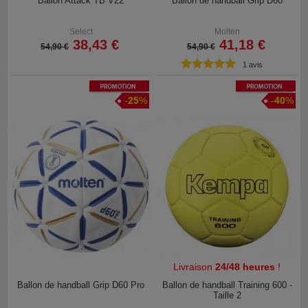
Ballon Attack TB V22
Ballon de handball Grip D60
Select
Molten
38,43 €
41,18 €
54,90 €
54,90 €
1 avis
Promotion
Promotion
-
25
%
-
40
%
Livraison
24/48 heures
!
Ballon de handball Grip D60 Pro
Ballon de handball Training 600 -
Taille 2