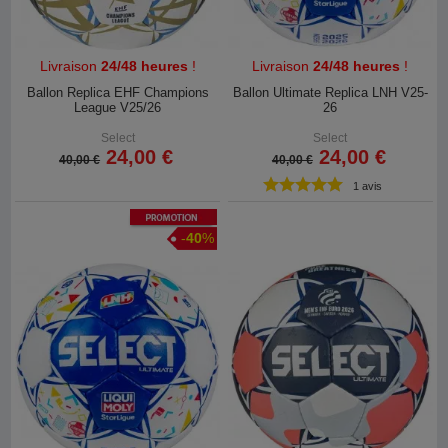
Livraison
24/48 heures
!
Livraison
24/48 heures
!
Ballon Replica EHF Champions
Ballon Ultimate Replica LNH V25-
League V25/26
26
Select
Select
24,00 €
24,00 €
40,00 €
40,00 €
1 avis
Promotion
-
40
%