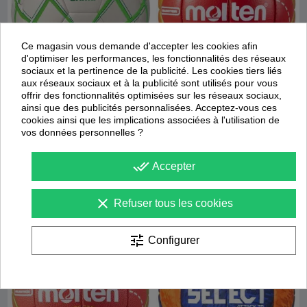
Ce magasin vous demande d'accepter les cookies afin
d'optimiser les performances, les fonctionnalités des réseaux
sociaux et la pertinence de la publicité. Les cookies tiers liés
aux réseaux sociaux et à la publicité sont utilisés pour vous
Livraison
24/48 heures
!
offrir des fonctionnalités optimisées sur les réseaux sociaux,
ainsi que des publicités personnalisées. Acceptez-vous ces
Ballon sans résine Magic White
Ballon de handball FFHB Officiel
HX5001
cookies ainsi que les implications associées à l'utilisation de
vos données personnelles ?
Erima
Molten
31,79 €
75,92 €
48,90 €
94,90 €
done_all
Accepter
Promotion
Promotion
clear
Refuser tous les cookies
-
25
%
-
30
%
tune
Configurer