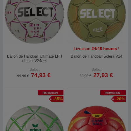
Livraison
24/48 heures
!
Ballon de Handball Ultimate LFH
Ballon de Handball Solera V24
officiel V24/26
Select
Select
74,93 €
27,93 €
99,90 €
39,90 €
Promotion
Promotion
-
35
%
-
20
%