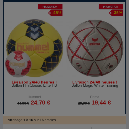
Promotion
Promotion
-
45
%
-
35
%
Livraison
24/48 heures
!
Livraison
24/48 heures
!
Ballon HmlClassic Elite HB
Ballon Magic White Training
Hummel
Erima
24,70 €
19,44 €
44,90 €
29,90 €
Affichage
1
à
16
sur
16
articles