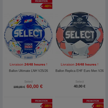
Promotion
-
40
%
Livraison
24/48 heures
!
Livraison
24/48 heures
!
Ballon Ultimate LNH V25/26
Ballon Replica EHF Euro Men V26
Select
Select
60,00 €
40,00 €
100,00 €
Promotion
Promotion
-
35
%
-
40
%