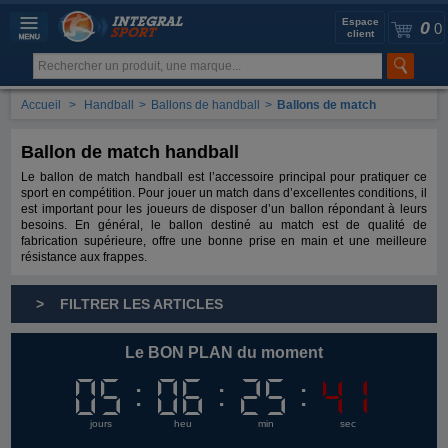
Espace
0
0
client
Accueil
>
Handball
>
Ballons de handball
>
Ballons de match
Ballon de match handball
Le ballon de match handball est l’accessoire principal pour pratiquer ce
sport en compétition. Pour jouer un match dans d’excellentes conditions, il
est important pour les joueurs de disposer d’un ballon répondant à leurs
besoins. En général, le ballon destiné au match est de qualité de
fabrication supérieure, offre une bonne prise en main et une meilleure
résistance aux frappes.
> FILTRER LES ARTICLES
Le BON PLAN du moment
05
05
06
06
25
25
40
40
jours
heu
min
sec