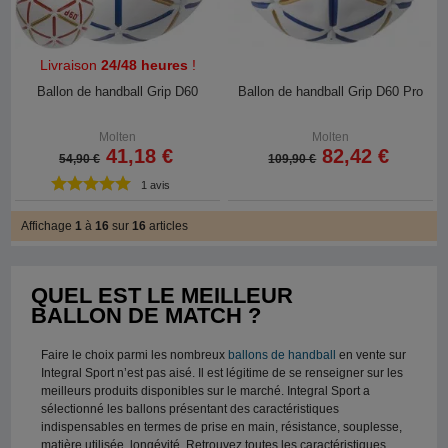
Livraison
24/48 heures
!
Ballon de handball Grip D60
Ballon de handball Grip D60 Pro
Molten
Molten
41,18 €
82,42 €
54,90 €
109,90 €
1 avis
Affichage
1
à
16
sur
16
articles
QUEL EST LE MEILLEUR
BALLON DE MATCH ?
Faire le choix parmi les nombreux
ballons de handball
en vente sur
Integral Sport n’est pas aisé. Il est légitime de se renseigner sur les
meilleurs produits disponibles sur le marché. Integral Sport a
sélectionné les ballons présentant des caractéristiques
indispensables en termes de prise en main, résistance, souplesse,
matière utilisée, longévité. Retrouvez toutes les caractéristiques