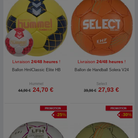
Livraison
24/48 heures
!
Livraison
24/48 heures
!
Ballon HmlClassic Elite HB
Ballon de Handball Solera V24
Hummel
Select
24,70 €
27,93 €
44,90 €
39,90 €
Promotion
Promotion
-
25
%
-
30
%