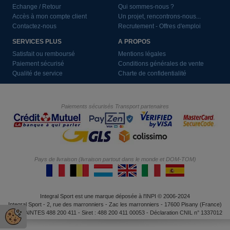
Echange / Retour
Qui sommes-nous ?
Accès à mon compte client
Un projet, rencontrons-nous...
Contactez-nous
Recrutement - Offres d'emploi
SERVICES PLUS
A PROPOS
Satisfait ou remboursé
Mentions légales
Paiement sécurisé
Conditions générales de vente
Qualité de service
Charte de confidentialité
Paiements sécurisés
Transport partenaires
Pays de livraison (livraison partout dans le monde et DOM-TOM)
Integral Sport est une marque déposée à l'INPI © 2006-2024
Integral Sport - 2, rue des marronniers - Zac les marronniers - 17600 Pisany (France)
RCS SAINTES 488 200 411 - Siret : 488 200 411 00053 - Déclaration CNIL n° 1337012