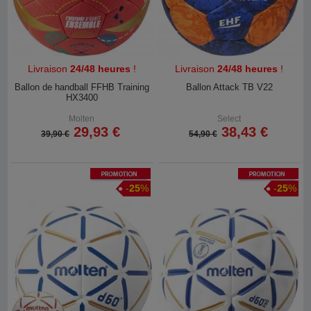
Livraison
24/48 heures
!
Livraison
24/48 heures
!
Ballon de handball FFHB Training
Ballon Attack TB V22
HX3400
Molten
Select
29,93 €
38,43 €
39,90 €
54,90 €
Promotion
Promotion
-
25
%
-
25
%