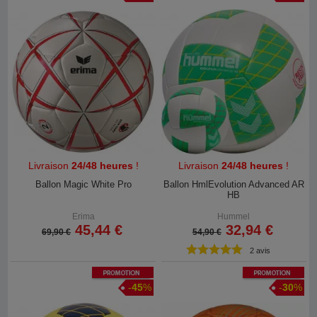
Livraison
24/48 heures
!
Livraison
24/48 heures
!
Ballon Magic White Pro
Ballon HmlEvolution Advanced AR
HB
Erima
Hummel
45,44 €
32,94 €
69,90 €
54,90 €
2 avis
Promotion
Promotion
-
45
%
-
30
%