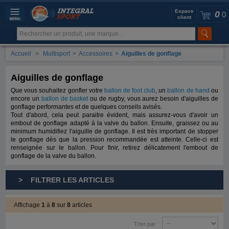
Espace
0
0
client
Accueil
>
Multisport
>
Accessoires
>
Aiguilles de gonflage
Aiguilles de gonflage
Que vous souhaitez gonfler votre
ballon de foot club
, un
ballon de hand
ou
encore un
ballon de basket
ou de rugby, vous aurez besoin d'aiguilles de
gonflage performantes et de quelques conseils avisés.
Tout d'abord, cela peut paraitre évident, mais assurez-vous d'avoir un
embout de gonflage adapté à la valve du ballon. Ensuite, graissez ou au
minimum humidifiez l'aiguille de gonflage. Il est très important de stopper
le gonflage dès que la pression recommandée est atteinte. Celle-ci est
renseignée sur le ballon. Pour finir, retirez délicatement l'embout de
gonflage de la valve du ballon.
> FILTRER LES ARTICLES
Affichage
1
à
8
sur
8
articles
Trier par