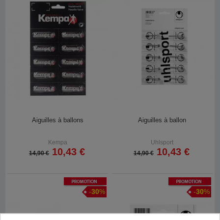
Aiguilles à ballons
Aiguilles à ballon
Kempa
Uhlsport
10,43 €
10,43 €
14,90 €
14,90 €
Promotion
Promotion
-
30
%
-
30
%