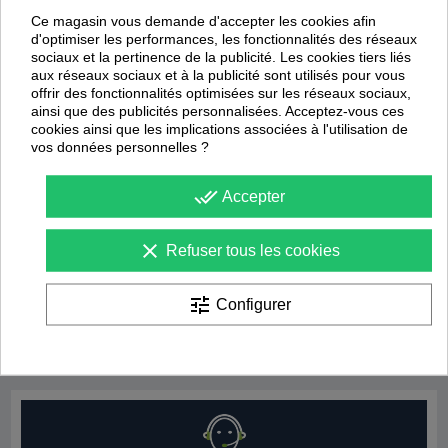
Ce magasin vous demande d'accepter les cookies afin
d'optimiser les performances, les fonctionnalités des réseaux
sociaux et la pertinence de la publicité. Les cookies tiers liés
aux réseaux sociaux et à la publicité sont utilisés pour vous
offrir des fonctionnalités optimisées sur les réseaux sociaux,
ainsi que des publicités personnalisées. Acceptez-vous ces
cookies ainsi que les implications associées à l'utilisation de
vos données personnelles ?
done_all
Accepter
Aiguilles à ballon
Aiguilles à ballon (Lot de 3 pièces)
clear
Refuser tous les cookies
Erima
Uhlsport
4,83 €
3,43 €
6,90 €
4,90 €
tune
Configurer
1 avis
Affichage
1
à
8
sur
8
articles