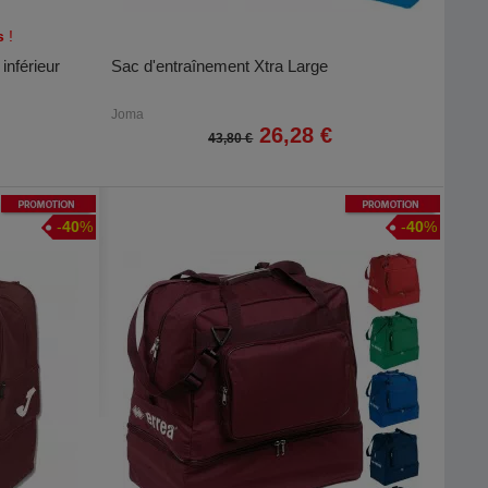
s
!
inférieur
Sac d'entraînement Xtra Large
Joma
26,28 €
43,80 €
Promotion
Promotion
-
40
%
-
40
%