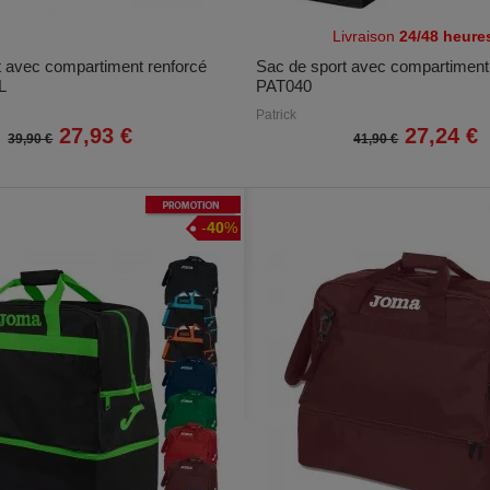
Livraison
24/48 heure
t avec compartiment renforcé
Sac de sport avec compartiment 
L
PAT040
Patrick
27,93 €
27,24 €
39,90 €
41,90 €
Promotion
-
40
%