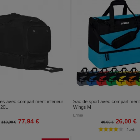
tes avec compartiment inférieur
Sac de sport avec compartiment 
120L
Wings M
Erima
77,94 €
26,00 €
119,90 €
40,00 €
2 avis