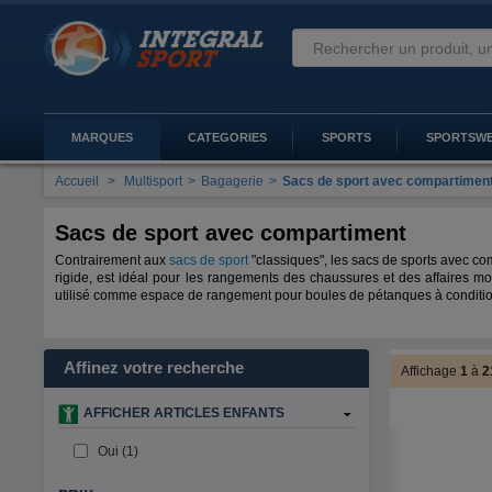
MARQUES
CATEGORIES
SPORTS
SPORTSW
Accueil
>
Multisport
>
Bagagerie
>
Sacs de sport avec compartimen
Sacs de sport avec compartiment
Contrairement aux
sacs de sport
"classiques", les sacs de sports avec c
rigide, est idéal pour les rangements des chaussures et des affaires mou
utilisé comme espace de rangement pour boules de pétanques à conditi
Affinez votre recherche
Affichage
1
à
2
AFFICHER ARTICLES ENFANTS
Oui (1)