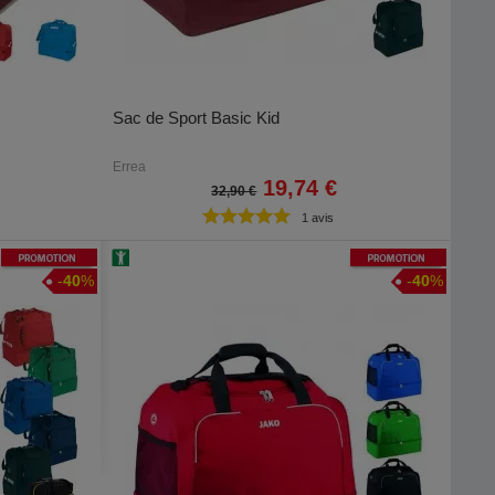
Sac de Sport Basic Kid
Errea
19,74 €
32,90 €
1 avis
Promotion
Promotion
-
40
%
-
40
%