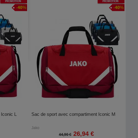
Promotion
Promotion
-
40
%
-
40
%
Iconic L
Sac de sport avec compartiment Iconic M
Jako
26,94 €
44,90 €