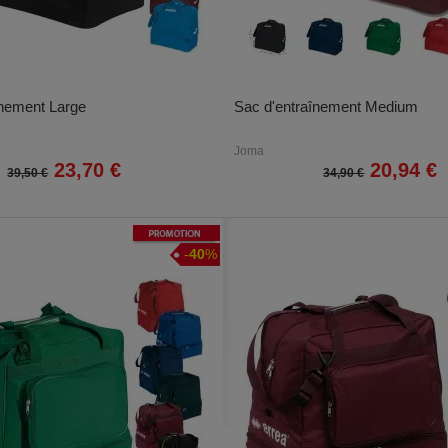
înement Large
Sac d'entraînement Medium
Joma
23,70 €
20,94 €
39,50 €
34,90 €
Promotion
-
40
%