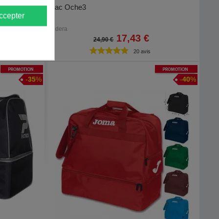
t Rocket 70L
Sac Oche3
ccepter
Eldera
17,43 €
24,90 €
20 avis
Promotion
Promotion
-
35
%
-
40
%