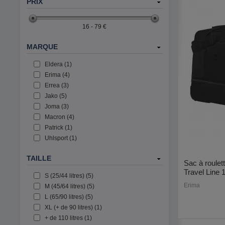
PRIX
16 - 79 €
MARQUE
Eldera (1)
Erima (4)
Errea (3)
Jako (5)
Joma (3)
Macron (4)
Patrick (1)
Uhlsport (1)
TAILLE
Sac à roulet
Travel Line 
S (25/44 litres) (5)
Erima
M (45/64 litres) (5)
L (65/90 litres) (5)
XL (+ de 90 litres) (1)
+ de 110 litres (1)