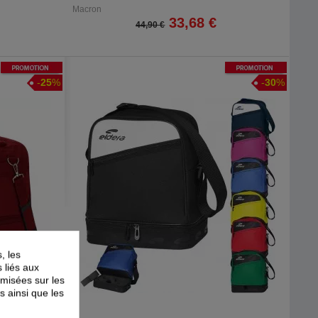
Macron
33,68 €
44,90 €
Promotion
Promotion
-
25
%
-
30
%
, les
s liés aux
timisées sur les
s ainsi que les