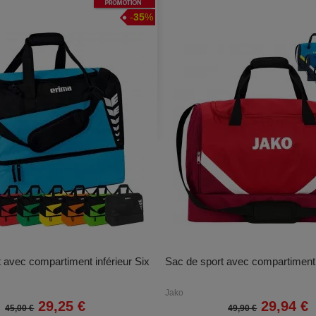
Promotion
-
35
%
 avec compartiment inférieur Six
Sac de sport avec compartiment 
Jako
29,25 €
29,94 €
45,00 €
49,90 €