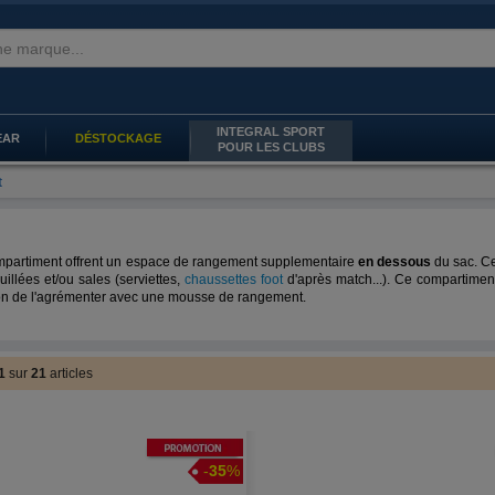
INTEGRAL SPORT
EAR
DÉSTOCKAGE
POUR LES CLUBS
t
ompartiment offrent un espace de rangement supplementaire
en dessous
du sac. Ce
illées et/ou sales (serviettes,
chaussettes foot
d'après match...). Ce compartiment
on de l'agrémenter avec une mousse de rangement.
1
sur
21
articles
Promotion
-
35
%