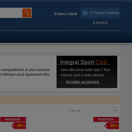
0
Produit
Produits
Espace client
0
produit
Integral Sport
Club
 compartiment, le plus souvent
Une offre pour votre club ? Nos
 inférieur peut également être
experts sont à votre service..
>
Accéder au service
Trier par
Promotion
Promotion
-
35
%
-
35
%