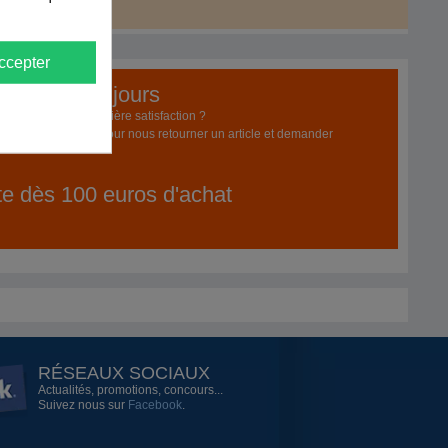
ccepter
emboursé 60 jours
pporte pas une entière satisfaction ?
z jusqu'à 60 jours pour nous retourner un article et demander
ite dès 100 euros d'achat
RÉSEAUX SOCIAUX
Actualités, promotions, concours...
Suivez nous sur
Facebook
.