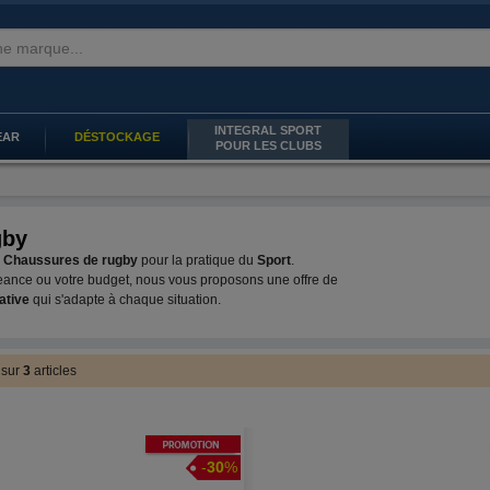
INTEGRAL SPORT
EAR
DÉSTOCKAGE
POUR LES CLUBS
gby
e
Chaussures de rugby
pour la pratique du
Sport
.
geance ou votre budget, nous vous proposons une offre de
tative
qui s'adapte à chaque situation.
3
sur
3
articles
Promotion
-
30
%