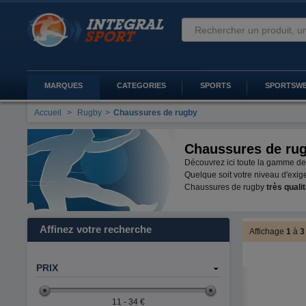
MARQUES
CATEGORIES
SPORTS
SPORTSW
Accueil
>
Rugby
>
Chaussures de rugby
Chaussures de ru
Découvrez ici toute la gamme d
Quelque soit votre niveau d'exi
Chaussures de rugby
très quali
Affinez votre recherche
Affichage
1
à
PRIX
11 - 34 €