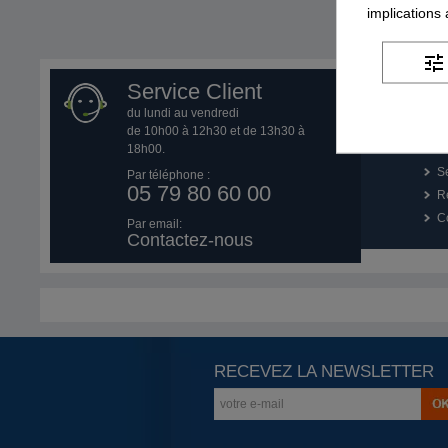
implications
Affichage
1
à
tune
Service Client
du lundi au vendredi
Q
de 10h00 à 12h30 et de 13h30 à
18h00.
P
Se
Par téléphone :
05 79 80 60 00
R
Co
Par email:
Contactez-nous
RECEVEZ LA NEWSLETTER