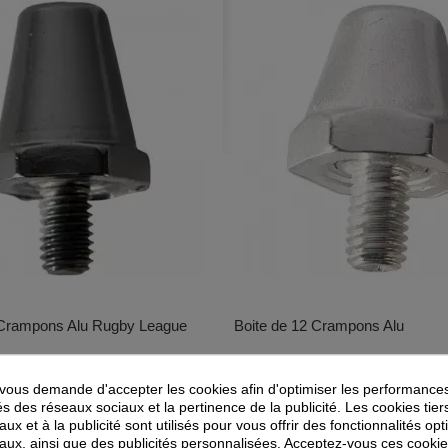
 Crampons Alu Rugby League
Boite de 12 Crampons Alu
Uhlsport
13,23 €
11,83 €
ous demande d'accepter les cookies afin d'optimiser les performances
18,90 €
16,90 €
és des réseaux sociaux et la pertinence de la publicité. Les cookies tier
ux et à la publicité sont utilisés pour vous offrir des fonctionnalités op
aux, ainsi que des publicités personnalisées. Acceptez-vous ces cookie