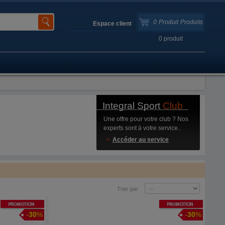
0
Produit
Produits
Espace client
0
produit
Integral Sport
Club
Une offre pour votre club ? Nos
experts sont à votre service..
>
Accéder au service
Trier par
Promotion
Promotion
-
30
%
-
30
%