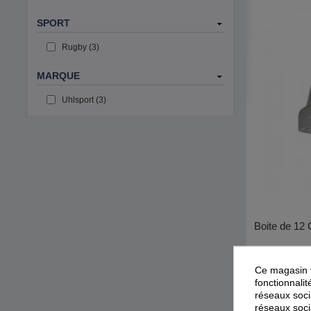
SPORT
Rugby (3)
MARQUE
Uhlsport (3)
Boite de 12
Uhlsport
Ce magasin v
fonctionnalit
réseaux socia
réseaux soci