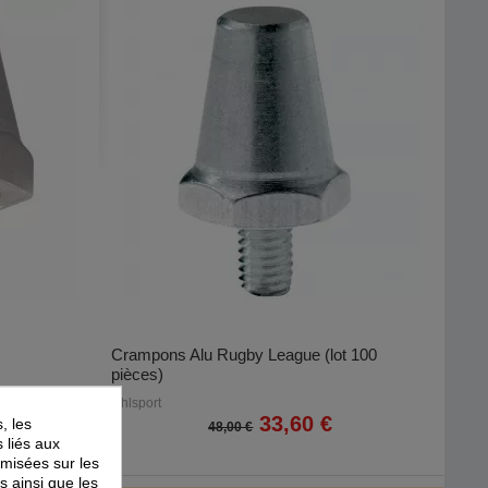
Crampons Alu Rugby League (lot 100
pièces)
Uhlsport
33,60 €
, les
48,00 €
s liés aux
timisées sur les
s ainsi que les