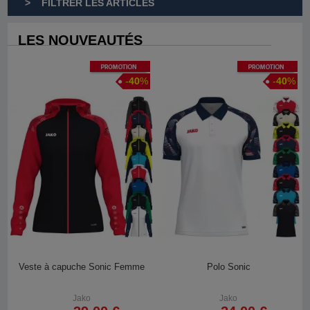
> FILTRER LES ARTICLES
LES NOUVEAUTÉS
Promotion
Promotion
-
40
%
-
40
%
Veste à capuche Sonic Femme
Polo Sonic
Jako
Jako