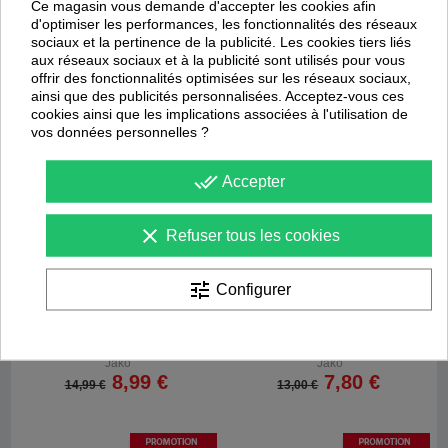
Ce magasin vous demande d'accepter les cookies afin
d'optimiser les performances, les fonctionnalités des réseaux
Promotion
Promotion
sociaux et la pertinence de la publicité. Les cookies tiers liés
-
40
%
-
40
%
aux réseaux sociaux et à la publicité sont utilisés pour vous
offrir des fonctionnalités optimisées sur les réseaux sociaux,
ainsi que des publicités personnalisées. Acceptez-vous ces
cookies ainsi que les implications associées à l'utilisation de
vos données personnelles ?
done_all
Accepter
clear
Refuser tous les cookies
tune
Configurer
Short One
T-shirt fonctionnel Promo 2.0
Jako
Jako
8,99 €
7,80 €
14,99 €
13,00 €
Promotion
Promotion