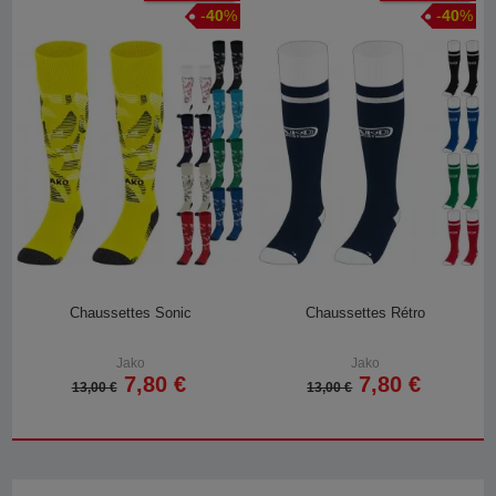
-
40
%
-
40
%
Chaussettes Sonic
Chaussettes Rétro
Jako
Jako
7,80 €
7,80 €
13,00 €
13,00 €