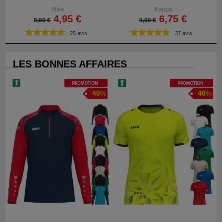
Nike
Kappa
4,95 €
6,75 €
9,90 €
9,00 €
25 avis
37 avis
LES BONNES AFFAIRES
Promotion
Promotion
-
40
%
-
40
%