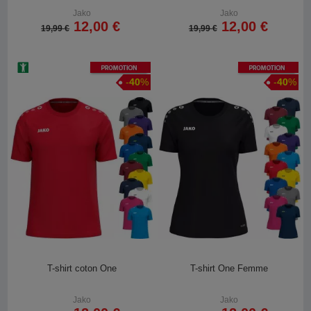
Jako
Jako
12,00 €
12,00 €
19,99 €
19,99 €
Promotion
Promotion
-
40
%
-
40
%
T-shirt coton One
T-shirt One Femme
Jako
Jako