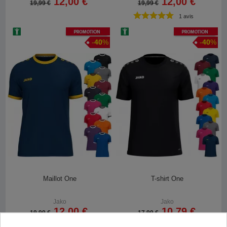
12,00 €
12,00 €
19,99 €
19,99 €
1 avis
Promotion
Promotion
-
40
%
-
40
%
Maillot One
T-shirt One
Jako
Jako
12,00 €
10,79 €
19,99 €
17,99 €