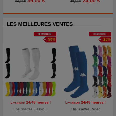
39,00 €
24,00 €
64,99 €
40,00 €
LES MEILLEURES VENTES
Promotion
Promotion
-
50
%
-
25
%
Livraison
24/48 heures
!
Livraison
24/48 heures
!
Chaussettes Classic II
Chaussettes Penao