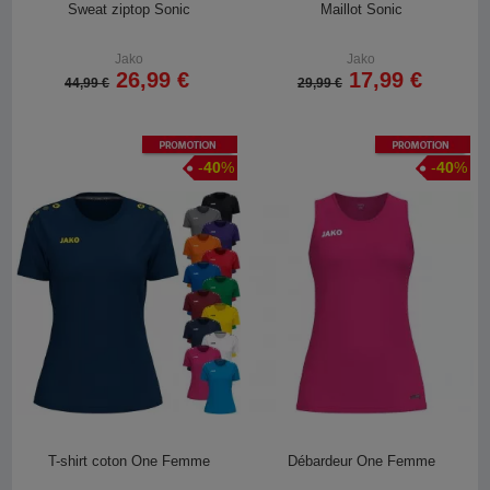
Sweat ziptop Sonic
Maillot Sonic
Jako
Jako
26,99 €
17,99 €
44,99 €
29,99 €
Promotion
Promotion
-
40
%
-
40
%
T-shirt coton One Femme
Débardeur One Femme