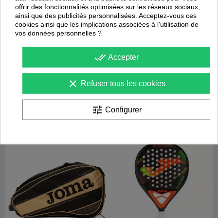
offrir des fonctionnalités optimisées sur les réseaux sociaux,
ainsi que des publicités personnalisées. Acceptez-vous ces
cookies ainsi que les implications associées à l'utilisation de
vos données personnelles ?
done_all
Accepter
Raquette de Padel Game Jr
Tube de 3 Balles de Paddle
Joma
Joma
clear
Refuser tous les cookies
9,78 €
62,00 €
16,30 €
tune
Configurer
Promotion
-
40
%