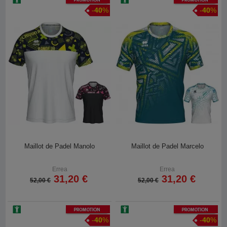
-
40
%
-
40
%
Maillot de Padel Manolo
Maillot de Padel Marcelo
Errea
Errea
31,20 €
31,20 €
52,00 €
52,00 €
Promotion
Promotion
-
40
%
-
40
%