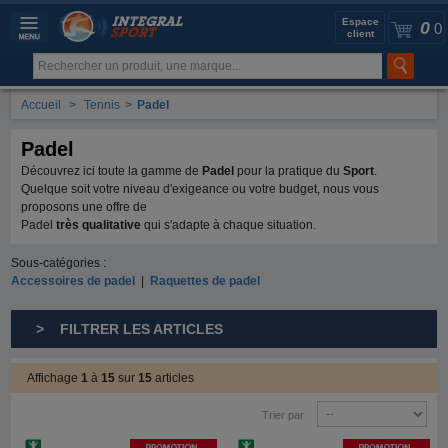
Espace
0
0
client
Accueil
>
Tennis
>
Padel
Padel
Découvrez ici toute la gamme de
Padel
pour la pratique du
Sport
.
Quelque soit votre niveau d'exigeance ou votre budget, nous vous
proposons une offre de
Padel
très qualitative
qui s'adapte à chaque situation.
Sous-catégories :
Accessoires de padel
|
Raquettes de padel
> FILTRER LES ARTICLES
Affichage
1
à
15
sur
15
articles
Trier par
Promotion
Promotion