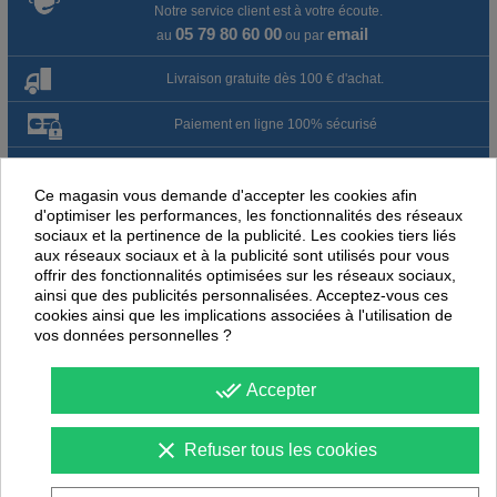
Notre service client est à votre écoute.
05 79 80 60 00
email
au
ou par
Livraison gratuite dès 100 € d'achat.
Paiement en ligne 100% sécurisé
Paiement par virement
Ce magasin vous demande d'accepter les cookies afin
d'optimiser les performances, les fonctionnalités des réseaux
Satisfait ou remboursé jusqu'à 60 jours
sociaux et la pertinence de la publicité. Les cookies tiers liés
aux réseaux sociaux et à la publicité sont utilisés pour vous
offrir des fonctionnalités optimisées sur les réseaux sociaux,
NOUS PENSONS QUE CES ARTICLES
ainsi que des publicités personnalisées. Acceptez-vous ces
PEUVENT ÉGALEMENT VOUS INTÉRESSER
cookies ainsi que les implications associées à l'utilisation de
vos données personnelles ?
done_all
Accepter
clear
Refuser tous les cookies