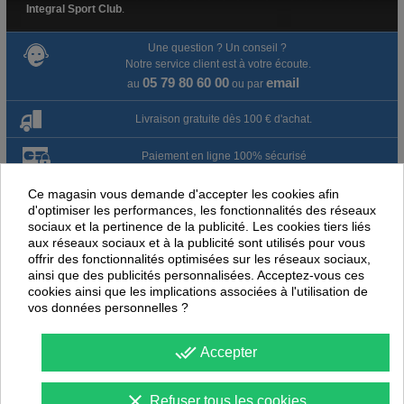
Integral Sport Club
.
Une question ? Un conseil ?
Notre service client est à votre écoute.
05 79 80 60 00
email
au
ou par
Livraison gratuite dès 100 € d'achat.
Paiement en ligne 100% sécurisé
Ce magasin vous demande d'accepter les cookies afin
Paiement par virement
d'optimiser les performances, les fonctionnalités des réseaux
sociaux et la pertinence de la publicité. Les cookies tiers liés
Satisfait ou remboursé jusqu'à 60 jours
aux réseaux sociaux et à la publicité sont utilisés pour vous
offrir des fonctionnalités optimisées sur les réseaux sociaux,
ainsi que des publicités personnalisées. Acceptez-vous ces
NOUS PENSONS QUE CES ARTICLES
cookies ainsi que les implications associées à l'utilisation de
PEUVENT ÉGALEMENT VOUS INTÉRESSER
vos données personnelles ?
-
35
%
-
45
PROMOTION
PROMOTION
done_all
Accepter
clear
Refuser tous les cookies