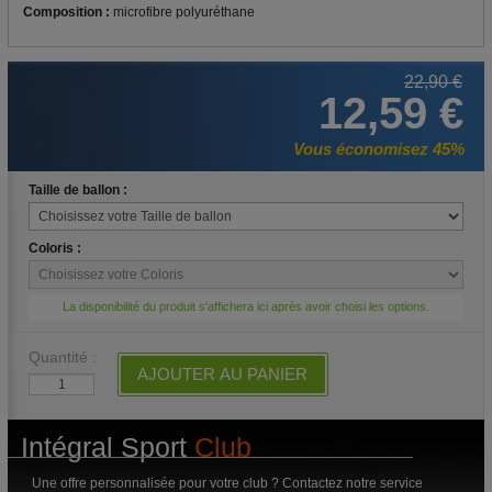
Composition :
microfibre polyuréthane
22,90 €
12,59 €
Vous économisez 45%
Taille de ballon :
Coloris :
La disponibilité du produit s'affichera ici après avoir choisi les options.
Quantité :
AJOUTER AU PANIER
Intégral Sport
Club
Une offre personnalisée pour votre club ? Contactez notre service