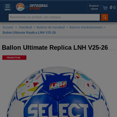
Espace
0
0
client
Accueil
>
Handball
>
Ballons de handball
>
Ballons d'entraînement
>
Ballon Ultimate Replica LNH V25-26
Ballon Ultimate Replica LNH V25-26