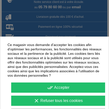
Notre service client est à votre écoute.
05 79 80 60 00
email
au
ou par
Livraison gratuite dès 100 € d'achat.
Paiement en ligne 100% sécurisé
Paiement par virement
Ce magasin vous demande d'accepter les cookies afin
Satisfait ou remboursé jusqu'à 60 jours
d'optimiser les performances, les fonctionnalités des réseaux
sociaux et la pertinence de la publicité. Les cookies tiers liés
aux réseaux sociaux et à la publicité sont utilisés pour vous
NOUS PENSONS QUE CES ARTICLES
offrir des fonctionnalités optimisées sur les réseaux sociaux,
PEUVENT ÉGALEMENT VOUS INTÉRESSER
ainsi que des publicités personnalisées. Acceptez-vous ces
cookies ainsi que les implications associées à l'utilisation de
vos données personnelles ?
-
35
%
-
45
PROMOTION
PROMOTION
done_all
Accepter
clear
Refuser tous les cookies