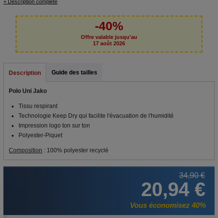
+ Description complète
-40%
Offre valable jusqu'au
17 août 2026
Guide des tailles
Description
Polo Uni Jako
Tissu respirant
Technologie Keep Dry qui facilite l'évacuation de l'humidité
Impression logo ton sur ton
Polyester-Piquet
Composition
: 100% polyester recyclé
34,90 €
20,94 €
Vous économisez 40%