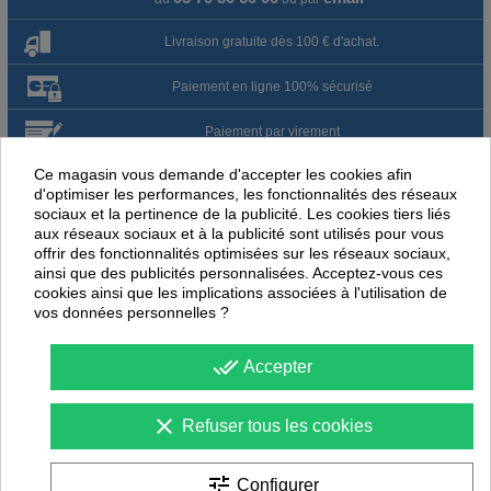
Livraison gratuite dès 100 € d'achat.
Paiement en ligne 100% sécurisé
Paiement par virement
Ce magasin vous demande d'accepter les cookies afin
Satisfait ou remboursé jusqu'à 60 jours
d'optimiser les performances, les fonctionnalités des réseaux
sociaux et la pertinence de la publicité. Les cookies tiers liés
aux réseaux sociaux et à la publicité sont utilisés pour vous
NOUS PENSONS QUE CES ARTICLES
offrir des fonctionnalités optimisées sur les réseaux sociaux,
PEUVENT ÉGALEMENT VOUS INTÉRESSER
ainsi que des publicités personnalisées. Acceptez-vous ces
cookies ainsi que les implications associées à l'utilisation de
-
30
%
-
30
vos données personnelles ?
PROMOTION
PROMOTION
done_all
Accepter
clear
Refuser tous les cookies
tune
Configurer