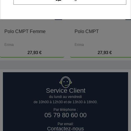
Polo CMPT Femme
Polo CMPT
Erima
Erima
27,93 €
27,93 €
Service Client
du lundi au vendredi
de 10h00 à 12h30 et de 13h30 à 18h00.
Par téléphone :
05 79 80 60 00
Par email:
Contactez-nous