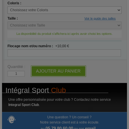
Coloris :
Taille :
Voir le guide des tailles
La disponibilité du produit s'affichera ici après avoir choisi les options.
Flocage nom et/ou numéro :
+10,00 €
Quantité :
AJOUTER AU PANIER
Intégral Sport
Club
Une offre personnalisée pour votre club ? Contactez notre service
Integral Sport Club
.
Une question ? Un conseil ?
Notre service client est à votre écoute.
05 79 80 60 00
email
au
ou par