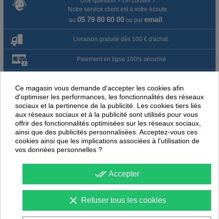
Une question ? Un conseil ?
Notre service client est à votre écoute.
05 79 80 60 00
email
au
ou par
Livraison gratuite dès 100 € d'achat.
Paiement en ligne 100% sécurisé
Paiement par virement
Ce magasin vous demande d'accepter les cookies afin
d'optimiser les performances, les fonctionnalités des réseaux
Satisfait ou remboursé jusqu'à 60 jours
sociaux et la pertinence de la publicité. Les cookies tiers liés
aux réseaux sociaux et à la publicité sont utilisés pour vous
offrir des fonctionnalités optimisées sur les réseaux sociaux,
NOUS PENSONS QUE CES ARTICLES
ainsi que des publicités personnalisées. Acceptez-vous ces
PEUVENT ÉGALEMENT VOUS INTÉRESSER
cookies ainsi que les implications associées à l'utilisation de
vos données personnelles ?
-
30
%
-
30
PROMOTION
PROMOTION
done_all
Accepter
clear
Refuser tous les cookies