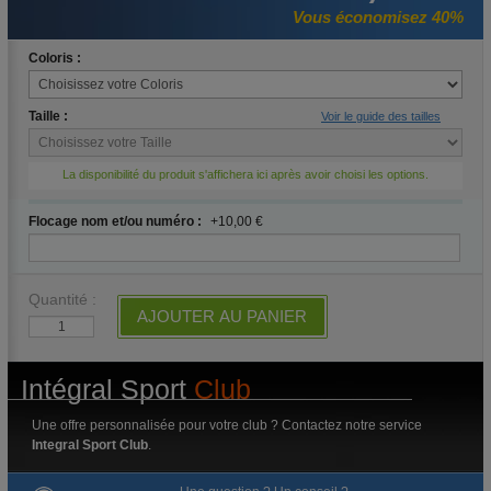
Vous économisez 40%
Coloris :
Taille :
Voir le guide des tailles
La disponibilité du produit s'affichera ici après avoir choisi les options.
Flocage nom et/ou numéro :
+10,00 €
Quantité :
AJOUTER AU PANIER
Intégral Sport
Club
Une offre personnalisée pour votre club ? Contactez notre service
Integral Sport Club
.