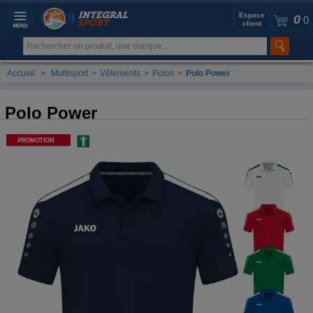
Espace
0
0
client
Accueil
>
Multisport
>
Vêtements
>
Polos
>
Polo Power
Polo Power