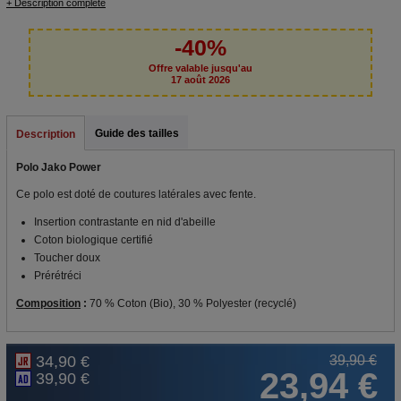
+ Description complète
-40%
Offre valable jusqu'au
17 août 2026
Guide des tailles
Description
Polo Jako Power
Ce polo est doté de coutures latérales avec fente.
Insertion contrastante en nid d'abeille
Coton biologique certifié
Toucher doux
Prérétréci
Composition
:
70 % Coton (Bio), 30 % Polyester (recyclé)
34,90 €
39,90 €
23,94 €
39,90 €