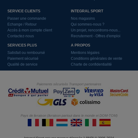
SERVICE CLIENTS
INTEGRAL SPORT
Passer une commande
Nos magasins
Echange / Retour
Qui sommes-nous ?
Accès à mon compte client
Un projet, rencontrons-nous...
Contactez-nous
Recrutement - Offres d'emploi
SERVICES PLUS
A PROPOS
Satisfait ou remboursé
Mentions légales
Paiement sécurisé
Conditions générales de vente
Qualité de service
Charte de confidentialité
Paiements sécurisés
Transport partenaires
Pays de livraison (livraison partout dans le monde et DOM-TOM)
Integral Sport est une marque déposée à l'INPI © 2006-2024