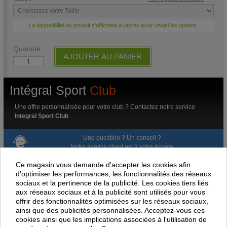
La disponibilité du produit s'affichera ici après avoir choisi les options.
Quantité :
AJOUTER AU PANIER
Intégral Sport
Club
Une offre personnalisée pour votre club ? Contactez notre service
Integral Sport Club
.
Une question ? Un conseil ?
Notre service client est à votre écoute.
05 79 80 60 00
email
au
ou par
Ce magasin vous demande d'accepter les cookies afin
d'optimiser les performances, les fonctionnalités des réseaux
Livraison gratuite dès 100 € d'achat.
sociaux et la pertinence de la publicité. Les cookies tiers liés
aux réseaux sociaux et à la publicité sont utilisés pour vous
Paiement en ligne 100% sécurisé
offrir des fonctionnalités optimisées sur les réseaux sociaux,
ainsi que des publicités personnalisées. Acceptez-vous ces
cookies ainsi que les implications associées à l'utilisation de
Paiement par virement