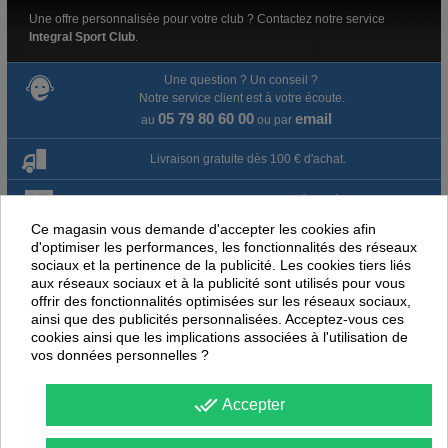
Une offre personnalisée pour votre club ? Contactez notre service
Integral Sport Club
.
Une question ? Un conseil ?
Notre service client est à votre écoute.
05 79 80 60 00
email
au
ou par
Livraison gratuite dès 100 € d'achat.
Paiement en ligne 100% sécurisé
Ce magasin vous demande d'accepter les cookies afin
Paiement par virement
d'optimiser les performances, les fonctionnalités des réseaux
sociaux et la pertinence de la publicité. Les cookies tiers liés
aux réseaux sociaux et à la publicité sont utilisés pour vous
Satisfait ou remboursé jusqu'à 60 jours
offrir des fonctionnalités optimisées sur les réseaux sociaux,
ainsi que des publicités personnalisées. Acceptez-vous ces
cookies ainsi que les implications associées à l'utilisation de
NOUS PENSONS QUE CES ARTICLES
vos données personnelles ?
PEUVENT ÉGALEMENT VOUS INTÉRESSER
done_all
Accepter