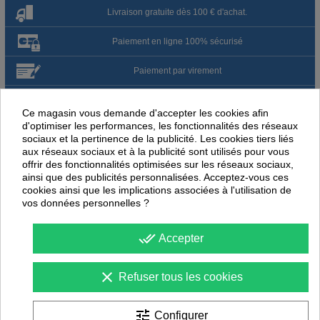
Livraison gratuite dès 100 € d'achat.
Paiement en ligne 100% sécurisé
Paiement par virement
Satisfait ou remboursé jusqu'à 60 jours
Ce magasin vous demande d'accepter les cookies afin
d'optimiser les performances, les fonctionnalités des réseaux
sociaux et la pertinence de la publicité. Les cookies tiers liés
NOUS PENSONS QUE CES ARTICLES
aux réseaux sociaux et à la publicité sont utilisés pour vous
PEUVENT ÉGALEMENT VOUS INTÉRESSER
offrir des fonctionnalités optimisées sur les réseaux sociaux,
ainsi que des publicités personnalisées. Acceptez-vous ces
-
40
%
PROMOTION
cookies ainsi que les implications associées à l'utilisation de
vos données personnelles ?
done_all
Accepter
clear
Refuser tous les cookies
tune
Configurer