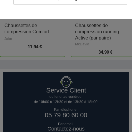
Chaussettes de
Chaussettes de
compression Comfort
compression running
Active (par paire)
Jako
McDavid
11,94 €
34,90 €
Service Client
du lundi au vendredi
de 10h00 à 12h30 et de 13h30 à 18h00.
Par téléphone :
05 79 80 60 00
Par email:
Contactez-nous