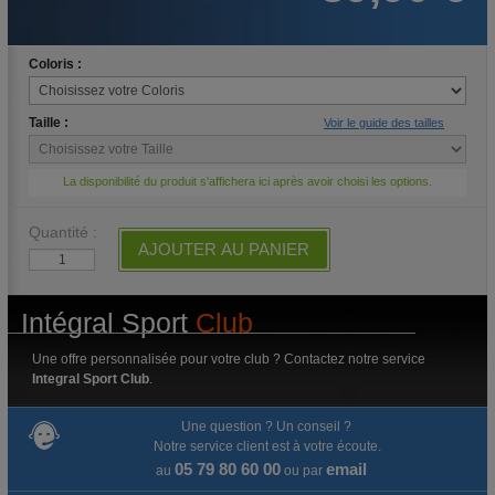
Coloris :
Taille :
Voir le guide des tailles
La disponibilité du produit s'affichera ici après avoir choisi les options.
Quantité :
AJOUTER AU PANIER
Intégral Sport
Club
Une offre personnalisée pour votre club ? Contactez notre service
Integral Sport Club
.
Une question ? Un conseil ?
Notre service client est à votre écoute.
05 79 80 60 00
email
au
ou par