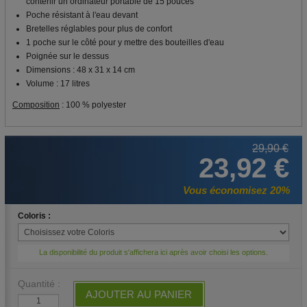
contenir un ordinateur portable de 15 pouces
Poche résistant à l'eau devant
Bretelles réglables pour plus de confort
1 poche sur le côté pour y mettre des bouteilles d'eau
Poignée sur le dessus
Dimensions : 48 x 31 x 14 cm
Volume : 17 litres
Composition
: 100 % polyester
29,90 €
23,92 €
Vous économisez 20%
Coloris :
La disponibilité du produit s'affichera ici après avoir choisi les options.
Quantité :
AJOUTER AU PANIER