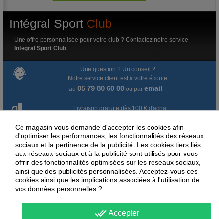
Intégral Sport
Club
Une offre personnalisée pour votre club ? Contactez notre service
Integral Sport Club
.
Une question ? Un conseil ?
Notre service client est à votre écoute.
05 79 80 60 00
email
au
ou par
Livraison gratuite dès 100 € d'achat.
Ce magasin vous demande d'accepter les cookies afin
Paiement en ligne 100% sécurisé
d'optimiser les performances, les fonctionnalités des réseaux
sociaux et la pertinence de la publicité. Les cookies tiers liés
Paiement par virement
aux réseaux sociaux et à la publicité sont utilisés pour vous
offrir des fonctionnalités optimisées sur les réseaux sociaux,
Satisfait ou remboursé jusqu'à 60 jours
ainsi que des publicités personnalisées. Acceptez-vous ces
cookies ainsi que les implications associées à l'utilisation de
vos données personnelles ?
NOUS PENSONS QUE CES ARTICLES
PEUVENT ÉGALEMENT VOUS INTÉRESSER
done_all
Accepter