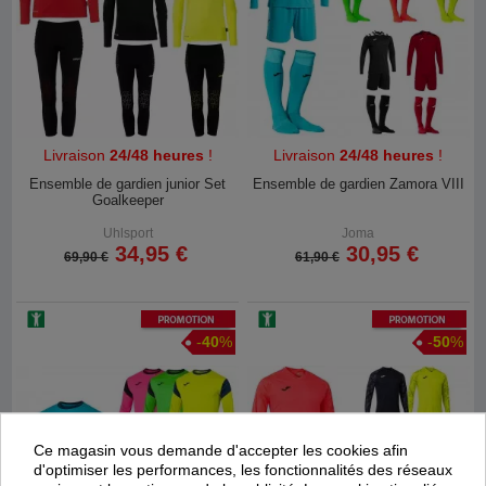
Livraison
24/48 heures
!
Livraison
24/48 heures
!
Ensemble de gardien junior Set
Ensemble de gardien Zamora VIII
Goalkeeper
Uhlsport
Joma
34,95 €
30,95 €
69,90 €
61,90 €
Promotion
Promotion
-
40
%
-
50
%
Ce magasin vous demande d'accepter les cookies afin
d'optimiser les performances, les fonctionnalités des réseaux