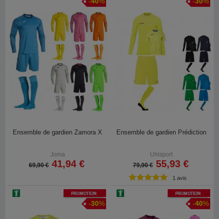
-
40
%
-
30
%
Ensemble de gardien Zamora X
Ensemble de gardien Prédiction
Joma
Uhlsport
41,94 €
55,93 €
69,90 €
79,90 €
1 avis
Promotion
Promotion
-
30
%
-
40
%