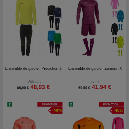
Ensemble de gardien Prédiction Jr
Ensemble de gardien Zamora IX
Uhlsport
Joma
48,93 €
41,94 €
69,90 €
69,90 €
Promotion
Promotion
-
40
%
-
40
%