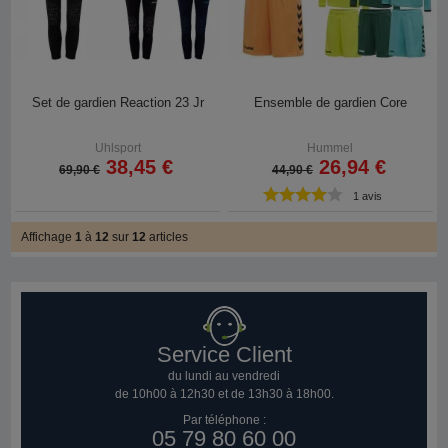
Set de gardien Reaction 23 Jr
Ensemble de gardien Core
Uhlsport
Hummel
38,45 €
26,94 €
69,90 €
44,90 €
1 avis
Affichage
1
à
12
sur
12
articles
Service Client
du lundi au vendredi
de 10h00 à 12h30 et de 13h30 à 18h00.
Par téléphone :
05 79 80 60 00