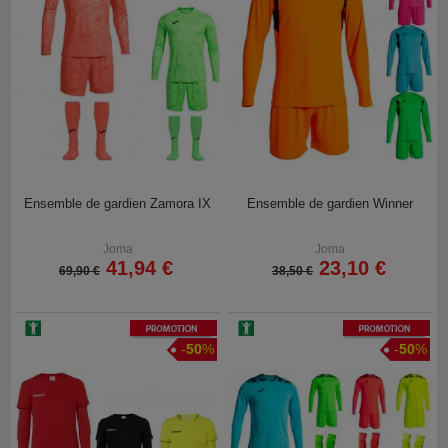
Ensemble de gardien Zamora IX
Ensemble de gardien Winner
Joma
Joma
41,94 €
23,10 €
69,90 €
38,50 €
Promotion
Promotion
-
50
%
-
50
%