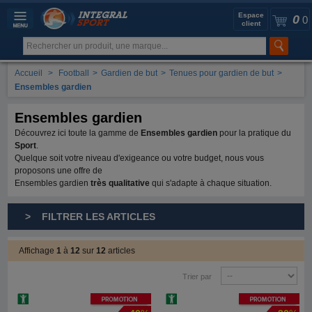
Espace
0
0
client
Accueil
>
Football
>
Gardien de but
>
Tenues pour gardien de but
>
Ensembles gardien
Ensembles gardien
Découvrez ici toute la gamme de
Ensembles gardien
pour la pratique du
Sport
.
Quelque soit votre niveau d'exigeance ou votre budget, nous vous
proposons une offre de
Ensembles gardien
très qualitative
qui s'adapte à chaque situation.
> FILTRER LES ARTICLES
Affichage
1
à
12
sur
12
articles
Trier par
Promotion
Promotion