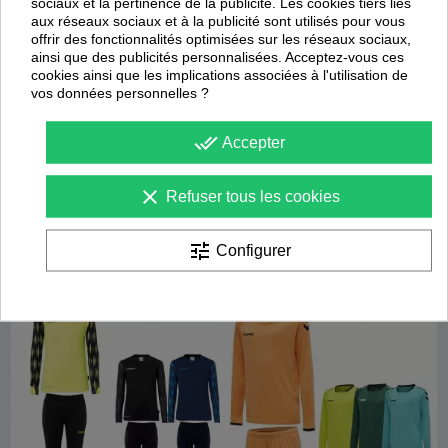
sociaux et la pertinence de la publicité. Les cookies tiers liés
aux réseaux sociaux et à la publicité sont utilisés pour vous
offrir des fonctionnalités optimisées sur les réseaux sociaux,
ainsi que des publicités personnalisées. Acceptez-vous ces
cookies ainsi que les implications associées à l'utilisation de
vos données personnelles ?
Livraison
24/48 heures
!
Ensemble de gardien Phoenix
Ensemble Zamora VII
done_all
Accepter
Joma
Joma
clear
Refuser tous les cookies
23,70 €
30,25 €
39,50 €
60,50 €
1 avis
1 avis
tune
Configurer
Promotion
Promotion
-
45
%
-
40
%