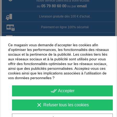
Notre service client est à votre écoute.
05 79 80 60 00
email
au
ou par
Livraison gratuite dès 100 € d'achat.
Paiement en ligne 100% sécurisé
Paiement par virement
Ce magasin vous demande d'accepter les cookies afin
Satisfait ou remboursé jusqu'à 60 jours
d'optimiser les performances, les fonctionnalités des réseaux
sociaux et la pertinence de la publicité. Les cookies tiers liés
aux réseaux sociaux et à la publicité sont utilisés pour vous
NOUS PENSONS QUE CES ARTICLES
offrir des fonctionnalités optimisées sur les réseaux sociaux,
ainsi que des publicités personnalisées. Acceptez-vous ces
PEUVENT ÉGALEMENT VOUS INTÉRESSER
cookies ainsi que les implications associées à l'utilisation de
vos données personnelles ?
-
42
%
-
46
PROMOTION
PROMOTION
done_all
Accepter
clear
Refuser tous les cookies