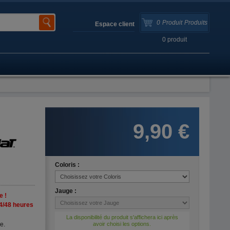
0
Produit
Produits
Espace client
0
produit
9,90 €
Coloris :
Jauge :
e !
4/48 heures
La disponibilité du produit s'affichera ici après
e.
avoir choisi les options.