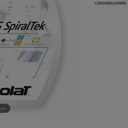
+ Description complète
 zoom