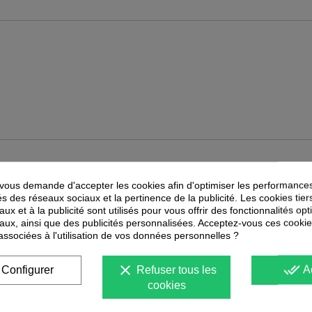
PEUVENT ÉGALEMENT VOUS INTÉRESSER
ous demande d'accepter les cookies afin d'optimiser les performances
és des réseaux sociaux et la pertinence de la publicité. Les cookies tier
ux et à la publicité sont utilisés pour vous offrir des fonctionnalités op
aux, ainsi que des publicités personnalisées. Acceptez-vous ces cookie
 associées à l'utilisation de vos données personnelles ?
clear
done_all
Configurer
Refuser tous les
A
cookies