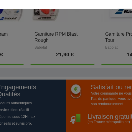
Team
Garniture RPM Blast
Garniture Pr
Rough
Tour
Babolat
Babolat
 €
21,90 €
14
Engagements
Satisfait ou r
ualités
Votre commande ne vous a
Pas de panique, vous ave
roduits authentiques
son remboursement.
rvice client réactif
Livraison gratu
éponse sous 12H max.
(en France métropolitaine)
nseils et suivis pro.