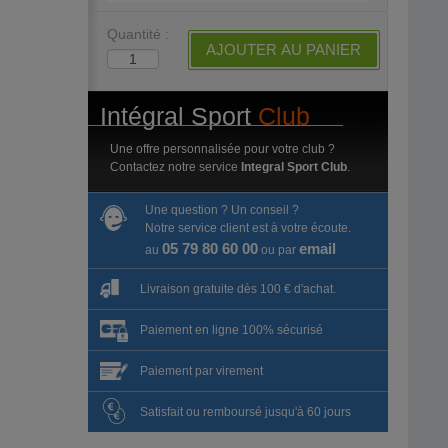
Quantité :
AJOUTER AU PANIER
Intégral Sport
Club
Une offre personnalisée pour votre club ?
Contactez notre service
Integral Sport Club
.
Une question ? Un conseil ?
Notre service client est à votre écoute.
05 79 80 60 00
email
au
ou par
Livraison gratuite dès 100 € d'achat.
Paiement en ligne 100% sécurisé
Paiement par virement
Satisfait ou remboursé jusqu'à 60 jours