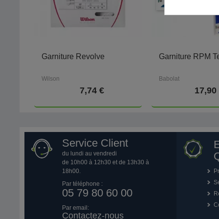
Garniture Revolve
Garniture RPM 
Wilson
Babolat
7,74 €
17,90
Service Client
du lundi au vendredi
Q
de 10h00 à 12h30 et de 13h30 à
18h00.
P
Se
Par téléphone :
05 79 80 60 00
R
Co
Par email:
Contactez-nous