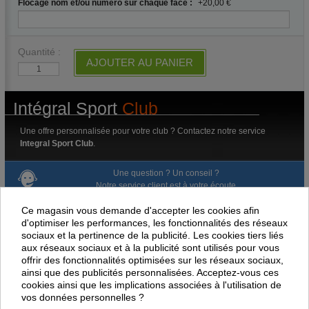
Flocage nom et/ou numéro sur chaque face :
+20,00 €
Quantité :
AJOUTER AU PANIER
Intégral Sport
Club
Une offre personnalisée pour votre club ? Contactez notre service
Integral Sport Club
.
Une question ? Un conseil ?
Notre service client est à votre écoute.
05 79 80 60 00
email
au
ou par
Ce magasin vous demande d'accepter les cookies afin
d'optimiser les performances, les fonctionnalités des réseaux
Livraison gratuite dès 100 € d'achat.
sociaux et la pertinence de la publicité. Les cookies tiers liés
aux réseaux sociaux et à la publicité sont utilisés pour vous
Paiement en ligne 100% sécurisé
offrir des fonctionnalités optimisées sur les réseaux sociaux,
ainsi que des publicités personnalisées. Acceptez-vous ces
cookies ainsi que les implications associées à l'utilisation de
Paiement par virement
vos données personnelles ?