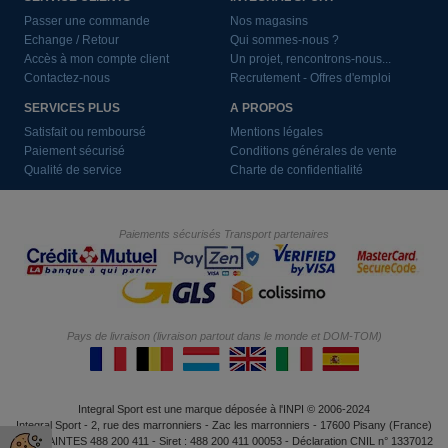
Passer une commande
Nos magasins
Echange / Retour
Qui sommes-nous ?
Accès à mon compte client
Un projet, rencontrons-nous...
Contactez-nous
Recrutement - Offres d'emploi
SERVICES PLUS
A PROPOS
Satisfait ou remboursé
Mentions légales
Paiement sécurisé
Conditions générales de vente
Qualité de service
Charte de confidentialité
Paiements sécurisés
Transport partenaires
Pays de livraison (livraison partout dans le monde et DOM-TOM)
Integral Sport est une marque déposée à l'INPI © 2006-2024
Integral Sport - 2, rue des marronniers - Zac les marronniers - 17600 Pisany (France)
RCS SAINTES 488 200 411 - Siret : 488 200 411 00053 - Déclaration CNIL n° 1337012