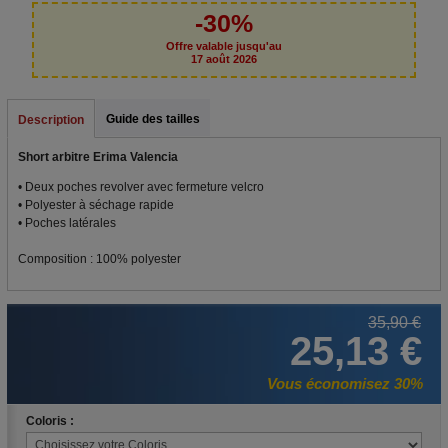
-30%
Offre valable jusqu'au
17 août 2026
Guide des tailles
Description
Short arbitre Erima Valencia
• Deux poches revolver avec fermeture velcro
• Polyester à séchage rapide
• Poches latérales
Composition : 100% polyester
35,90 €
25,13 €
Vous économisez 30%
Coloris :