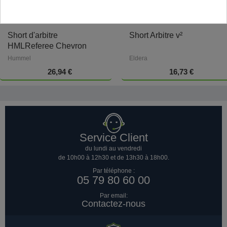
Short d'arbitre
Short Arbitre v²
HMLReferee Chevron
Hummel
Eldera
26,94 €
16,73 €
Service Client
du lundi au vendredi
de 10h00 à 12h30 et de 13h30 à 18h00.
Par téléphone :
05 79 80 60 00
Par email:
Contactez-nous