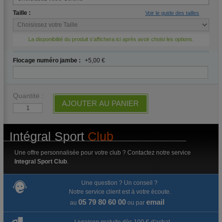
Taille :
Voir le guide des tailles
La disponibilité du produit s'affichera ici après avoir choisi les options.
Flocage numéro jambe :
+5,00 €
Quantité :
AJOUTER AU PANIER
Intégral Sport
Club
Une offre personnalisée pour votre club ? Contactez notre service
Integral Sport Club
.
Une question ? Un conseil ?
Notre service client est à votre écoute.
05 79 80 60 00
email
au
ou par
Livraison gratuite dès 100 € d'achat.