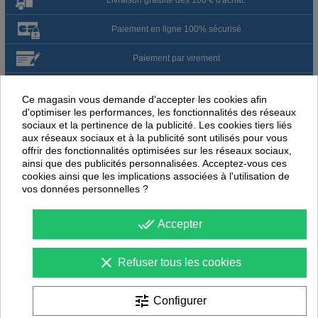
Paiement en ligne 100% sécurisé
Paiement par virement
Satisfait ou remboursé jusqu'à 60 jours
Ce magasin vous demande d'accepter les cookies afin
d'optimiser les performances, les fonctionnalités des réseaux
sociaux et la pertinence de la publicité. Les cookies tiers liés
NOUS PENSONS QUE CES ARTICLES
aux réseaux sociaux et à la publicité sont utilisés pour vous
PEUVENT ÉGALEMENT VOUS INTÉRESSER
offrir des fonctionnalités optimisées sur les réseaux sociaux,
ainsi que des publicités personnalisées. Acceptez-vous ces
-
40
%
-
30
cookies ainsi que les implications associées à l'utilisation de
PROMOTION
PROMOTION
vos données personnelles ?
done_all
Accepter
clear
Refuser tous les cookies
tune
Configurer