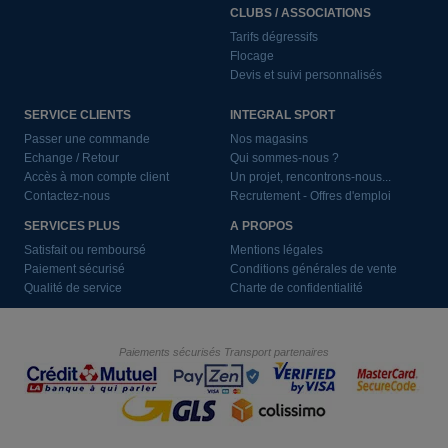
CLUBS / ASSOCIATIONS
Tarifs dégressifs
Flocage
Devis et suivi personnalisés
SERVICE CLIENTS
INTEGRAL SPORT
Passer une commande
Nos magasins
Echange / Retour
Qui sommes-nous ?
Accès à mon compte client
Un projet, rencontrons-nous...
Contactez-nous
Recrutement - Offres d'emploi
SERVICES PLUS
A PROPOS
Satisfait ou remboursé
Mentions légales
Paiement sécurisé
Conditions générales de vente
Qualité de service
Charte de confidentialité
Paiements sécurisés
Transport partenaires