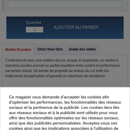
Quantité :
AJOUTER AU PANIER
Short New Skin
Guide des tailles
Maillot Brandon
Confectionné avec une matière douce, souple et respirante, ce maillot à
manches courtes promet un parfait équilibre entre confort et performance
par temps chaud. Sa bande de propreté au niveau du col évite les
frottements désagréables et garantit un maximum de résistance.
Maillot Errea Brandon
Ce magasin vous demande d'accepter les cookies afin
d'optimiser les performances, les fonctionnalités des réseaux
Ce maillot est doté de manches montées.
sociaux et la pertinence de la publicité. Les cookies tiers liés
aux réseaux sociaux et à la publicité sont utilisés pour vous
Maillot bicolore patchwork
offrir des fonctionnalités optimisées sur les réseaux sociaux,
Col rond
ainsi que des publicités personnalisées. Acceptez-vous ces
Bande de propreté interne
cookies ainsi que les implications associées à l'utilisation de