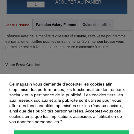
AJOUTER AU PANIER
Pantalon Valery Femme
Guide des tailles
Veste Cristine
Réalisée avec de la matière textile ultra résistante, cette veste pour femme
est parfaitement taillée pour les entraînements. Son intérieur brossé vous
permet de rester à l'abri lorsque le mercure commence à chuter.
Veste Errea Cristine
Cette veste est dotée d'un zip de haut en bas.
Ce magasin vous demande d'accepter les cookies afin
Coupe femme
d'optimiser les performances, les fonctionnalités des réseaux
Poignets avec binding élastique
sociaux et la pertinence de la publicité. Les cookies tiers liés
aux réseaux sociaux et à la publicité sont utilisés pour vous
Poches latérales avec zip
offrir des fonctionnalités optimisées sur les réseaux sociaux,
Empiècements latéraux en contraste
ainsi que des publicités personnalisées. Acceptez-vous ces
Composition
:
PIQUET 100% polyester - 215 g/mq / FULL 100% polyester -
cookies ainsi que les implications associées à l'utilisation de
240 g/mq
vos données personnelles ?