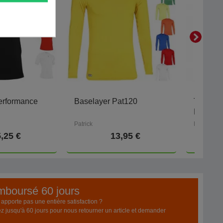
erformance
Baselayer Pat120
T-shirt
Femme
Patrick
Hummel
,25 €
13,95 €
emboursé 60 jours
pporte pas une entière satisfaction ?
z jusqu'à 60 jours pour nous retourner un article et demander