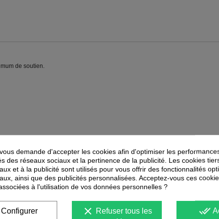
imum de soutien.
ous demande d'accepter les cookies afin d'optimiser les performances
és des réseaux sociaux et la pertinence de la publicité. Les cookies tier
PEUVENT ÉGALEMENT VOUS INTÉRESSER
ux et à la publicité sont utilisés pour vous offrir des fonctionnalités op
aux, ainsi que des publicités personnalisées. Acceptez-vous ces cookie
-
25
%
-
25
%
 associées à l'utilisation de vos données personnelles ?
PROMOTION
PROMOTION
clear
done_all
Configurer
Refuser tous les
A