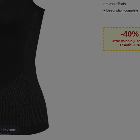
de vos efforts.
+ Description complète
-40%
Offre valable jus
17 août 202
er le zoom