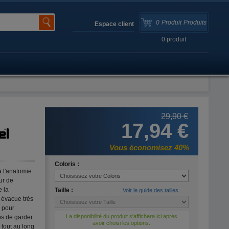
0
Produit
Produits
Espace client
0
produit
29,90 €
17,94 €
Vous économisez 40%
Coloris :
à l'anatomie
ur de
 la
Taille :
Voir le guide des tailles
t évacue très
 pour
La disponibilité du produit s'affichera ici après
ps de garder
avoir choisi les options.
 tout au long