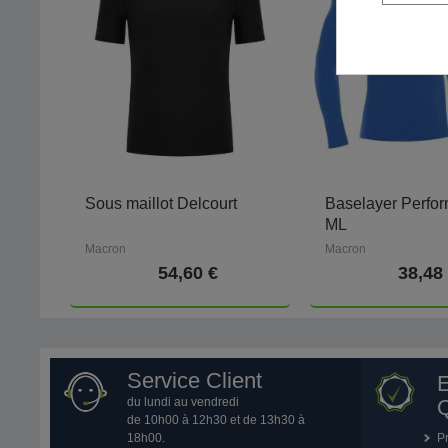
Sous maillot Delcourt
Baselayer Perfo
ML
Macron
Macron
54,60 €
38,48
Service Client
du lundi au vendredi
Q
de 10h00 à 12h30 et de 13h30 à
18h00.
P