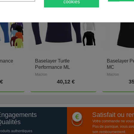
cookies
rmance
Baselayer Turtle
Baselayer P
Performance ML
MC
Macron
Macron
 €
40,12 €
35
Engagements
Satisfait ou r
ualités
Votre commande ne vous a
Pas de panique, vous ave
roduits authentiques
son remboursement.