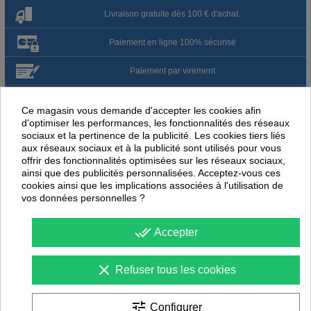
Livraison gratuite dès 100 € d'achat.
Paiement en ligne 100% sécurisé
Paiement par virement
Satisfait ou remboursé jusqu'à 60 jours
Ce magasin vous demande d'accepter les cookies afin
d'optimiser les performances, les fonctionnalités des réseaux
sociaux et la pertinence de la publicité. Les cookies tiers liés
NOUS PENSONS QUE CES ARTICLES
aux réseaux sociaux et à la publicité sont utilisés pour vous
PEUVENT ÉGALEMENT VOUS INTÉRESSER
offrir des fonctionnalités optimisées sur les réseaux sociaux,
ainsi que des publicités personnalisées. Acceptez-vous ces
-
35
%
-
40
cookies ainsi que les implications associées à l'utilisation de
PROMOTION
PROMOTION
vos données personnelles ?
done_all
Accepter
clear
Refuser tous les cookies
tune
Configurer