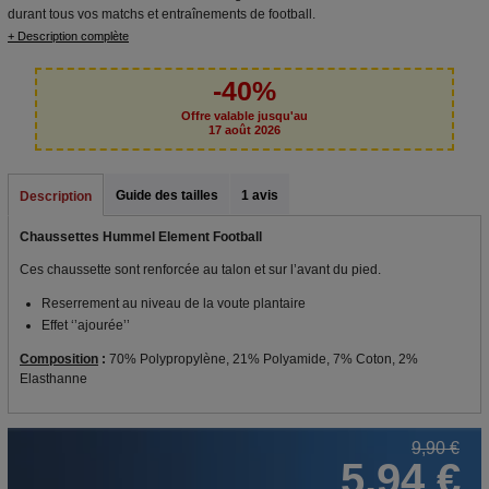
durant tous vos matchs et entraînements de football.
+ Description complète
-40%
Offre valable jusqu'au
17 août 2026
Guide des tailles
1 avis
Description
Chaussettes Hummel Element Football
Ces chaussette sont renforcée au talon et sur l’avant du pied.
Reserrement au niveau de la voute plantaire
Effet ‘’ajourée’’
Composition
:
70% Polypropylène, 21% Polyamide, 7% Coton, 2%
Elasthanne
9,90 €
5,94 €