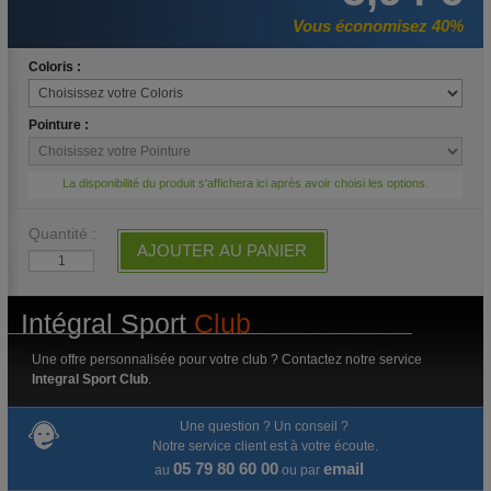
Vous économisez 40%
Coloris :
Pointure :
La disponibilité du produit s'affichera ici après avoir choisi les options.
Quantité :
AJOUTER AU PANIER
Intégral Sport
Club
Une offre personnalisée pour votre club ? Contactez notre service
Integral Sport Club
.
Une question ? Un conseil ?
Notre service client est à votre écoute.
05 79 80 60 00
email
au
ou par