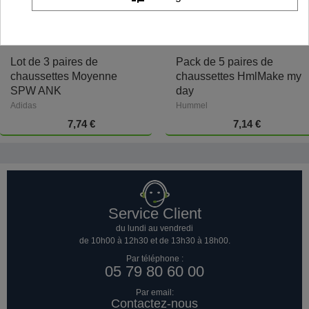
Lot de 3 paires de
Pack de 5 paires de
chaussettes Moyenne
chaussettes HmlMake my
SPW ANK
day
Adidas
Hummel
7,74 €
7,14 €
Service Client
du lundi au vendredi
de 10h00 à 12h30 et de 13h30 à 18h00.
Par téléphone :
05 79 80 60 00
Par email:
Contactez-nous