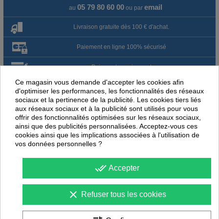
05 79 80 60 00
email
au
ou par
Livraison gratuite dès 100 € d'achat.
Paiement en ligne 100% sécurisé
Paiement par virement
Ce magasin vous demande d'accepter les cookies afin
Satisfait ou remboursé jusqu'à 60 jours
d'optimiser les performances, les fonctionnalités des réseaux
sociaux et la pertinence de la publicité. Les cookies tiers liés
aux réseaux sociaux et à la publicité sont utilisés pour vous
NOUS PENSONS QUE CES ARTICLES
offrir des fonctionnalités optimisées sur les réseaux sociaux,
PEUVENT ÉGALEMENT VOUS INTÉRESSER
ainsi que des publicités personnalisées. Acceptez-vous ces
cookies ainsi que les implications associées à l'utilisation de
vos données personnelles ?
-
30
%
-
25
PROMOTION
PROMOTION
done_all
Accepter
clear
Refuser tous les cookies