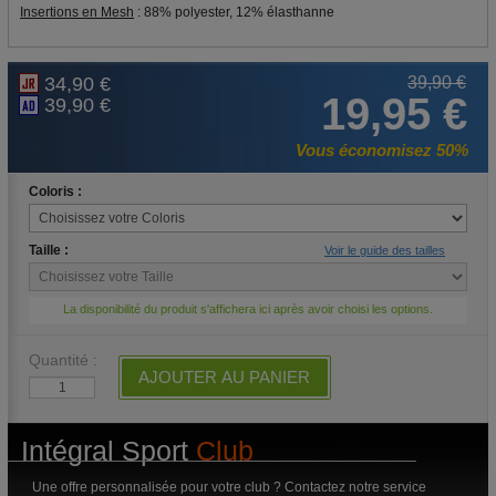
Insertions en Mesh
: 88% polyester, 12% élasthanne
34,90 €
39,90 €
19,95 €
39,90 €
Vous économisez 50%
Coloris :
Taille :
Voir le guide des tailles
La disponibilité du produit s'affichera ici après avoir choisi les options.
Quantité :
AJOUTER AU PANIER
Intégral Sport
Club
Une offre personnalisée pour votre club ? Contactez notre service