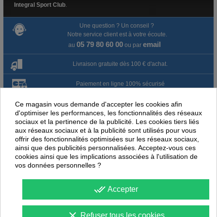
Integral Sport Club
.
Une question ? Un conseil ?
Notre service client est à votre écoute.
05 79 80 60 00
email
au
ou par
Livraison gratuite dès 100 € d'achat.
Paiement en ligne 100% sécurisé
Ce magasin vous demande d'accepter les cookies afin
Paiement par virement
d'optimiser les performances, les fonctionnalités des réseaux
sociaux et la pertinence de la publicité. Les cookies tiers liés
Satisfait ou remboursé jusqu'à 60 jours
aux réseaux sociaux et à la publicité sont utilisés pour vous
offrir des fonctionnalités optimisées sur les réseaux sociaux,
ainsi que des publicités personnalisées. Acceptez-vous ces
NOUS PENSONS QUE CES ARTICLES
cookies ainsi que les implications associées à l'utilisation de
PEUVENT ÉGALEMENT VOUS INTÉRESSER
vos données personnelles ?
-
25
%
-
25
PROMOTION
PROMOTION
done_all
Accepter
clear
Refuser tous les cookies