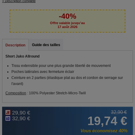
+ Description complète
-40%
Offre valable jusqu'au
17 août 2026
Guide des tailles
Description
Short Jako Allround
Tissu extensible pour une plus grande liberté de mouvement
Poches latérales avec fermeture éclair
Ceinture en 2 parties (élastique plat au dos et cordon de serrage sur
l'avant)
Composition
: 100% Polyester Stretch-Micro-Twill
29,90 €
32,90 €
19,74 €
32,90 €
Vous économisez 40%