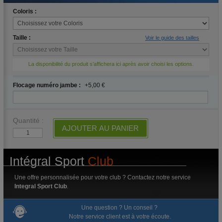
Coloris :
Taille :
Voir le guide des tailles
La disponibilité du produit s'affichera ici après avoir choisi les options.
Flocage numéro jambe :
+5,00 €
Quantité :
AJOUTER AU PANIER
Intégral Sport
Club
Une offre personnalisée pour votre club ? Contactez notre service
Integral Sport Club
.
Une question ? Un conseil ?
Notre service client est à votre écoute.