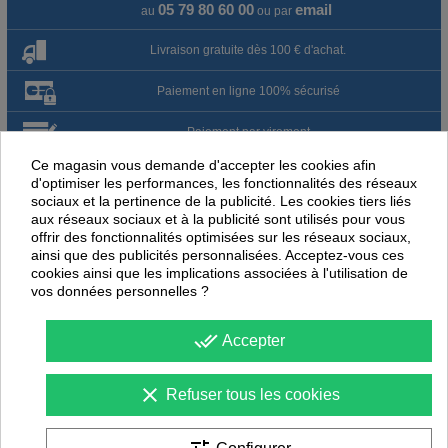
05 79 80 60 00
email
au
ou par
Livraison gratuite dès 100 € d'achat.
Paiement en ligne 100% sécurisé
Paiement par virement
Ce magasin vous demande d'accepter les cookies afin
Satisfait ou remboursé jusqu'à 60 jours
d'optimiser les performances, les fonctionnalités des réseaux
sociaux et la pertinence de la publicité. Les cookies tiers liés
aux réseaux sociaux et à la publicité sont utilisés pour vous
NOUS PENSONS QUE CES ARTICLES
offrir des fonctionnalités optimisées sur les réseaux sociaux,
PEUVENT ÉGALEMENT VOUS INTÉRESSER
ainsi que des publicités personnalisées. Acceptez-vous ces
cookies ainsi que les implications associées à l'utilisation de
vos données personnelles ?
-
40
%
-
50
PROMOTION
PROMOTION
done_all
Accepter
clear
Refuser tous les cookies