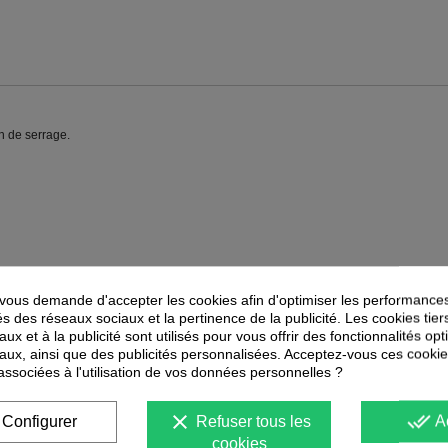
n de serrage.
ous demande d'accepter les cookies afin d'optimiser les performances
PEUVENT ÉGALEMENT VOUS INTÉRESSER
és des réseaux sociaux et la pertinence de la publicité. Les cookies tier
ux et à la publicité sont utilisés pour vous offrir des fonctionnalités op
aux, ainsi que des publicités personnalisées. Acceptez-vous ces cookie
-
50
%
-
40
%
PROMOTION
PROMOTION
 associées à l'utilisation de vos données personnelles ?
clear
done_all
Configurer
Refuser tous les
A
cookies