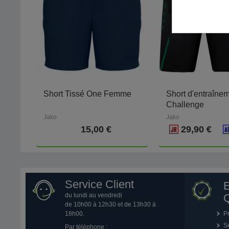
Short Tissé One Femme
Short d'entraîne
Challenge
Jako
Jako
15,00 €
29,90 €
Service Client
du lundi au vendredi
Q
de 10h00 à 12h30 et de 13h30 à
18h00.
P
Se
Par téléphone :