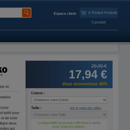
0
Produit
Produits
Espace client
0
produit
29,90 €
17,94 €
Vous économisez 40%
900-40
Coloris :
matière
t pour
Taille :
Voir le guide des tailles
t taillé pour
 et de loisir
La disponibilité du produit s'affichera ici après
ntègre deux
avoir choisi les options.
fondes qui