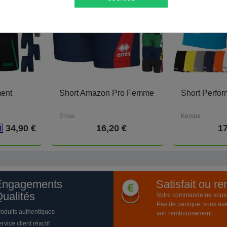
ment
Short Amazon Pro Femme
Short Perf
Errea
Kempa
34,90 €
16,20 €
17
Engagements
Satisfait ou r
ualités
Votre commande ne vous a
Pas de panique, vous ave
roduits authentiques
son remboursement.
rvice client réactif