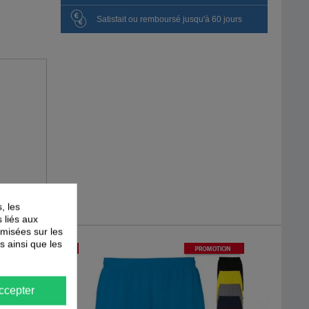
Satisfait ou remboursé jusqu'à 60 jours
, les
s liés aux
timisées sur les
s ainsi que les
-
30
%
-
30
%
PROMOTION
PROMOTION
ccepter