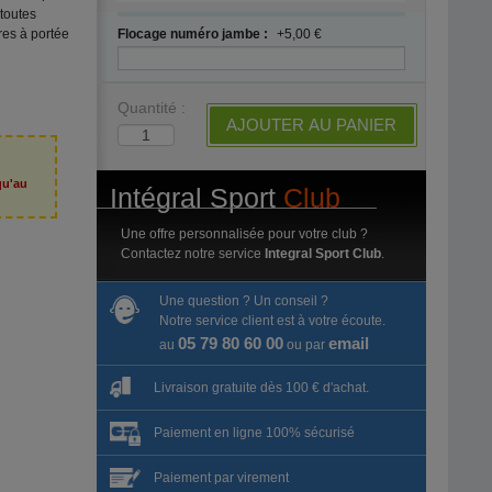
toutes
Flocage numéro jambe :
+5,00 €
ires à portée
Quantité :
AJOUTER AU PANIER
qu'au
Intégral Sport
Club
6
Une offre personnalisée pour votre club ?
Contactez notre service
Integral Sport Club
.
Une question ? Un conseil ?
Notre service client est à votre écoute.
05 79 80 60 00
email
au
ou par
Livraison gratuite dès 100 € d'achat.
Paiement en ligne 100% sécurisé
Paiement par virement