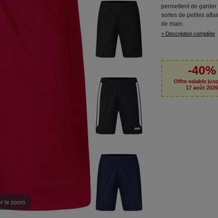
permettent de garder 
sortes de petites affa
de main.
+ Description complète
-40%
Offre valable jus
17 août 202
er le zoom