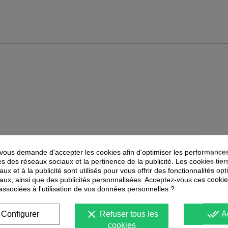
ous demande d'accepter les cookies afin d'optimiser les performances
PEUVENT ÉGALEMENT VOUS INTÉRESSER
és des réseaux sociaux et la pertinence de la publicité. Les cookies tier
ux et à la publicité sont utilisés pour vous offrir des fonctionnalités op
aux, ainsi que des publicités personnalisées. Acceptez-vous ces cookie
-
40
%
-
30
%
PROMOTION
PROMOTION
 associées à l'utilisation de vos données personnelles ?
clear
done_all
Configurer
Refuser tous les
A
cookies