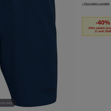
+ Description complète
-40%
Offre valable jus
17 août 202
er le zoom