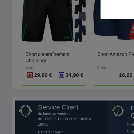
Short d'entraînement
Short Amazon P
Challenge
Jako
Errea
29,90 €
34,90 €
16,20
Service Client
du lundi au vendredi
Q
de 10h00 à 12h30 et de 13h30 à
18h00.
P
Se
Par téléphone :