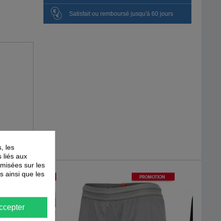
Satisfait ou remboursé jusqu'à 60 jours
, les
s liés aux
timisées sur les
s ainsi que les
-
30
%
-
40
%
PROMOTION
PROMOTION
ccepter