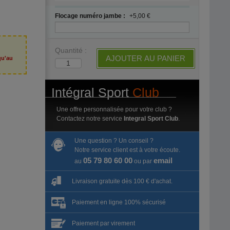
Flocage numéro jambe :
+5,00 €
Quantité :
AJOUTER AU PANIER
qu'au
6
Intégral Sport
Club
Une offre personnalisée pour votre club ?
Contactez notre service
Integral Sport Club
.
Une question ? Un conseil ?
Notre service client est à votre écoute.
05 79 80 60 00
email
au
ou par
Livraison gratuite dès 100 € d'achat.
Paiement en ligne 100% sécurisé
Paiement par virement