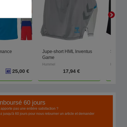
rmance
Jupe-short HML Inventus
Short H
Game
Hummel
Hummel
€
25,00 €
17,94 €
17,
emboursé 60 jours
pporte pas une entière satisfaction ?
z jusqu'à 60 jours pour nous retourner un article et demander