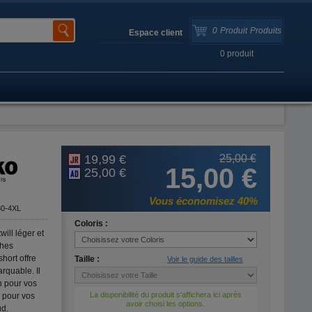
0
Produit
Produits
Espace client
0
produit
19,99 €
25,00 €
15,00 €
25,00 €
Vous économisez 40%
80-4XL
Coloris :
will léger et
ches
short offre
Taille :
Voir le guide des tailles
rquable. Il
n pour vos
La disponibilité du produit s'affichera ici après
 pour vos
avoir choisi les options.
ud.