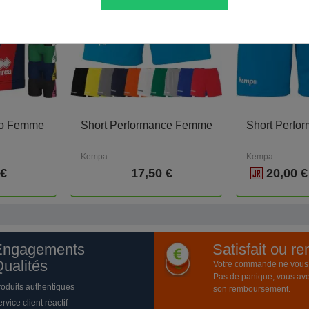
ro Femme
Short Performance Femme
Short Perfo
Kempa
Kempa
 €
17,50 €
20,00 
Engagements
Satisfait ou r
ualités
Votre commande ne vous a
Pas de panique, vous ave
roduits authentiques
son remboursement.
rvice client réactif