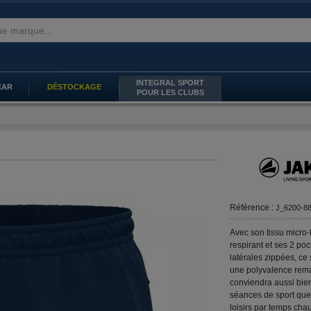
INTEGRAL SPORT
EAR
DÉSTOCKAGE
POUR LES CLUBS
Référence :
J_6200-8
Avec son tissu micro-t
respirant et ses 2 po
latérales zippées, ce 
une polyvalence rema
conviendra aussi bie
séances de sport que
loisirs par temps cha