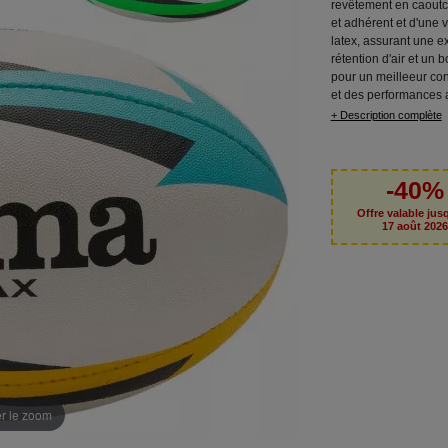
revêtement en caout
et adhérent et d'une 
latex, assurant une e
rétention d'air et un 
pour un meilleeur con
et des performances 
+ Description complète
-40%
Offre valable jus
17 août 202
er le zoom