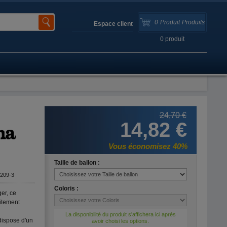
0
Produit
Produits
Espace client
0
produit
24,70 €
14,82 €
Vous économisez 40%
Taille de ballon :
209-3
Coloris :
ger, ce
itement
La disponibilité du produit s'affichera ici après
dispose d'un
avoir choisi les options.