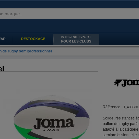
INTEGRAL SPORT
EAR
DÉSTOCKAGE
POUR LES CLUBS
n de rugby semiprofessionnel
el
Référence :
J_400680.
Solide, résistant et lé
ballon de rugby parfa
adapté à la catégorie
semiprofessionnelle 