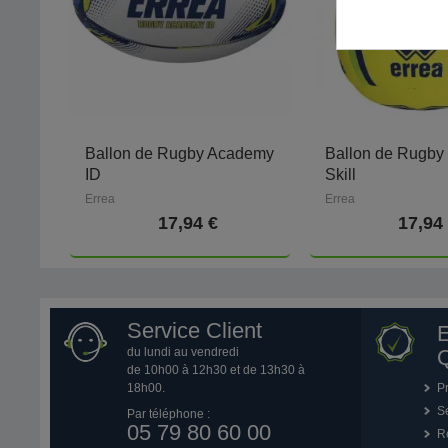
Ballon de Rugby Academy
Ballon de Rugby
ID
Skill
Errea
Errea
17,94 €
17,94
Service Client
du lundi au vendredi
Q
de 10h00 à 12h30 et de 13h30 à
18h00.
P
Se
Par téléphone :
05 79 80 60 00
R