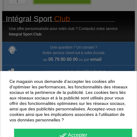
Intégral Sport
Club
Une offre personnalisée pour votre club ? Contactez notre service
Integral Sport Club
.
Une question ? Un conseil ?
Notre service client est à votre écoute.
05 79 80 60 00
email
au
ou par
Livraison gratuite dès 100 € d'achat.
Ce magasin vous demande d'accepter les cookies afin
Paiement en ligne 100% sécurisé
d'optimiser les performances, les fonctionnalités des réseaux
sociaux et la pertinence de la publicité. Les cookies tiers liés
Paiement par virement
aux réseaux sociaux et à la publicité sont utilisés pour vous
offrir des fonctionnalités optimisées sur les réseaux sociaux,
ainsi que des publicités personnalisées. Acceptez-vous ces
Satisfait ou remboursé jusqu'à 60 jours
cookies ainsi que les implications associées à l'utilisation de
vos données personnelles ?
NOUS PENSONS QUE CES ARTICLES
PEUVENT ÉGALEMENT VOUS INTÉRESSER
done_all
Accepter