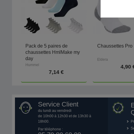
Pack de 5 paires de
Chaussettes Pro
chaussettes HmlMake my
day
Eldera
Hummel
4,90 
7,14 €
Service Client
du lundi au vendredi
Q
de 10h00 à 12h30 et de 13h30 à
18h00.
P
Se
Par téléphone :