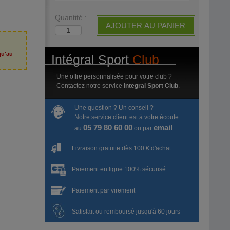
Quantité :
AJOUTER AU PANIER
qu'au
Intégral Sport
Club
6
Une offre personnalisée pour votre club ?
Contactez notre service
Integral Sport Club
.
Une question ? Un conseil ?
Notre service client est à votre écoute.
05 79 80 60 00
email
au
ou par
Livraison gratuite dès 100 € d'achat.
Paiement en ligne 100% sécurisé
Paiement par virement
Satisfait ou remboursé jusqu'à 60 jours