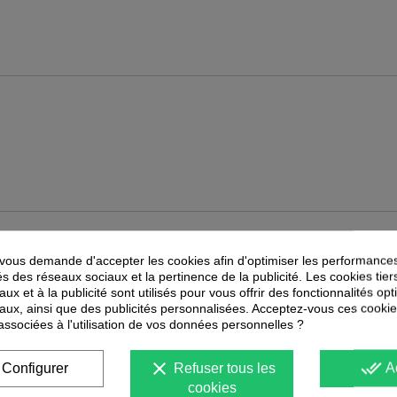
PEUVENT ÉGALEMENT VOUS INTÉRESSER
ous demande d'accepter les cookies afin d'optimiser les performances
és des réseaux sociaux et la pertinence de la publicité. Les cookies tier
-
30
%
-
40
%
ux et à la publicité sont utilisés pour vous offrir des fonctionnalités op
PROMOTION
PROMOTION
aux, ainsi que des publicités personnalisées. Acceptez-vous ces cookie
 associées à l'utilisation de vos données personnelles ?
clear
done_all
Configurer
Refuser tous les
A
cookies