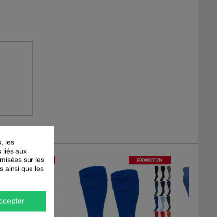
, les
s liés aux
-
51
%
-
40
%
timisées sur les
PROMOTION
PROMOTION
s ainsi que les
ccepter