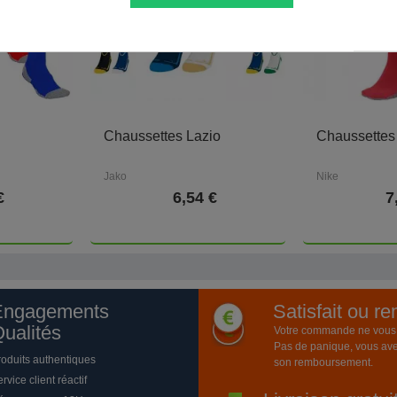
Chaussettes Lazio
Chaussettes
Jako
Nike
€
6,54 €
7
Engagements
Satisfait ou r
ualités
Votre commande ne vous a
Pas de panique, vous ave
roduits authentiques
son remboursement.
rvice client réactif