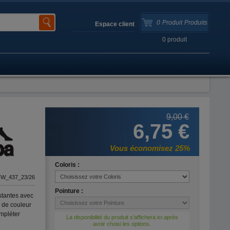
0
Produit
Produits
Espace client
0
produit
9,00 €
6,75 €
Vous économisez 25%
Coloris :
W_437_23/26
Pointure :
stantes avec
 de couleur
mpléter
La disponibilité du produit s'affichera ici après
avoir choisi les options.