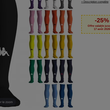
+ Description complète
-25%
Offre valable jus
17 août 202
er le zoom