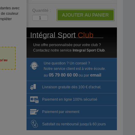
stantes avec
Quantité :
 de couleur
AJOUTER AU PANIER
mpléter
Intégral Sport
Club
Une offre personnalisée pour votre club ?
Contactez notre service
Integral Sport Club
.
qu'au
Une question ? Un conseil ?
6
Notre service client est à votre écoute.
05 79 80 60 00
email
au
ou par
Livraison gratuite dès 100 € d'achat.
Paiement en ligne 100% sécurisé
Paiement par virement
Satisfait ou remboursé jusqu'à 60 jours