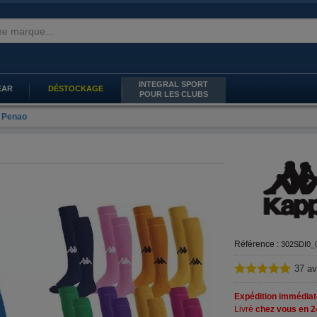
INTEGRAL SPORT
EAR
DÉSTOCKAGE
POUR LES CLUBS
 Penao
Référence :
302SDI0_
37
av
Expédition immédiat
Livré
chez vous en 2