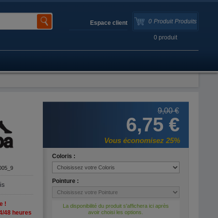
0
Produit
Produits
Espace client
0
produit
9,00 €
6,75 €
Vous économisez 25%
Coloris :
005_9
Pointure :
is
e !
La disponibilité du produit s'affichera ici après
4/48 heures
avoir choisi les options.