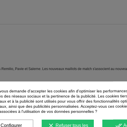
ts Remilio, Pavie et Salerne. Les nouveaux maillots de match s'associent au nouvea
ous demande d'accepter les cookies afin d'optimiser les performances
és des réseaux sociaux et la pertinence de la publicité. Les cookies tier
PEUVENT ÉGALEMENT VOUS INTÉRESSER
ux et à la publicité sont utilisés pour vous offrir des fonctionnalités op
aux, ainsi que des publicités personnalisées. Acceptez-vous ces cookie
-
30
%
-
40
%
PROMOTION
PROMOTION
 associées à l'utilisation de vos données personnelles ?
clear
done_all
Configurer
Refuser tous les
A