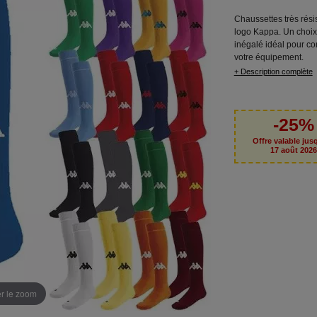
Chaussettes très rési
logo Kappa. Un choix
inégalé idéal pour co
votre équipement.
+ Description complète
-25%
Offre valable jus
17 août 202
er le zoom