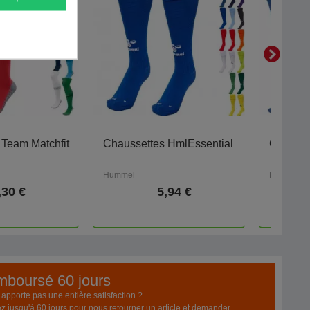
 Team Matchfit
Chaussettes HmlEssential
Chausse
Hummel
Nike
,30 €
5,94 €
emboursé 60 jours
pporte pas une entière satisfaction ?
z jusqu'à 60 jours pour nous retourner un article et demander