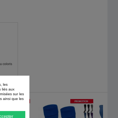
u coloris
, les
s liés aux
timisées sur les
s ainsi que les
-
51
%
-
40
%
PROMOTION
PROMOTION
ccepter