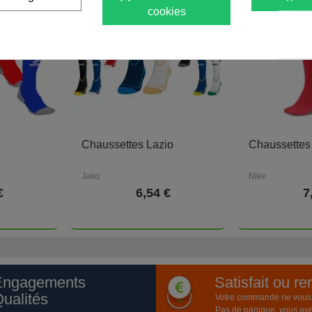
cookies
Chaussettes Lazio
Chaussettes
Jako
Nike
€
6,54 €
7
Engagements
Satisfait ou r
ualités
Votre commande ne vous a
Pas de panique, vous ave