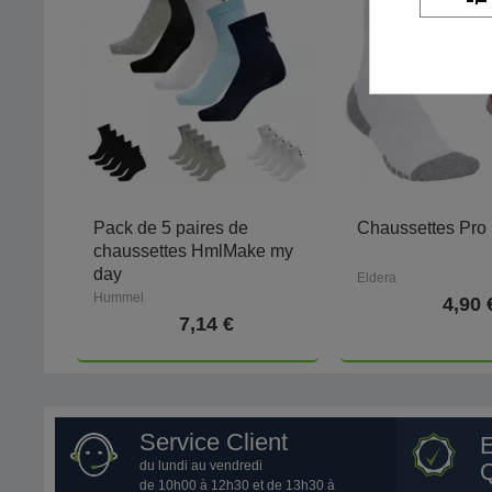
Pack de 5 paires de
Chaussettes Pro
chaussettes HmlMake my
day
Eldera
Hummel
4,90 
7,14 €
Service Client
du lundi au vendredi
Q
de 10h00 à 12h30 et de 13h30 à