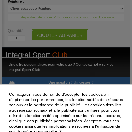
Pointure :
La disponibilité du produit s'affichera ici après avoir choisi les options.
Quantité :
AJOUTER AU PANIER
Intégral Sport
Club
Une offre personnalisée pour votre club ? Contactez notre service
Integral Sport Club
.
Une question ? Un conseil ?
Notre service client est à votre écoute.
05 79 80 60 00
email
Ce magasin vous demande d'accepter les cookies afin
au
ou par
d'optimiser les performances, les fonctionnalités des réseaux
sociaux et la pertinence de la publicité. Les cookies tiers liés
Livraison gratuite dès 100 € d'achat.
aux réseaux sociaux et à la publicité sont utilisés pour vous
offrir des fonctionnalités optimisées sur les réseaux sociaux,
Paiement en ligne 100% sécurisé
ainsi que des publicités personnalisées. Acceptez-vous ces
cookies ainsi que les implications associées à l'utilisation de
Paiement par virement
vos données personnelles ?