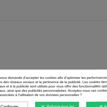
ous demande d'accepter les cookies afin d'optimiser les performances
és des réseaux sociaux et la pertinence de la publicité. Les cookies tier
ux et à la publicité sont utilisés pour vous offrir des fonctionnalités op
PEUVENT ÉGALEMENT VOUS INTÉRESSER
aux, ainsi que des publicités personnalisées. Acceptez-vous ces cookie
 associées à l'utilisation de vos données personnelles ?
-
50
%
-
40
%
PROMOTION
PROMOTION
clear
done_all
Configurer
Refuser tous les
A