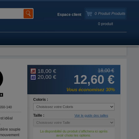
0
Produit
Produits
Espace client
0
produit
18,00 €
18,00 €
12,60 €
20,00 €
Vous économisez 30%
Coloris :
550-140
Taille :
Voir le guide des tailles
st idéal
s
tière souple
La disponibilité du produit s'affichera ici après
n mouvement
avoir choisi les options.