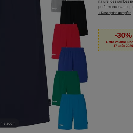
naturel des jambes p
performances au top 
+ Description complète
-30%
Offre valable jus
17 août 202
er le zoom