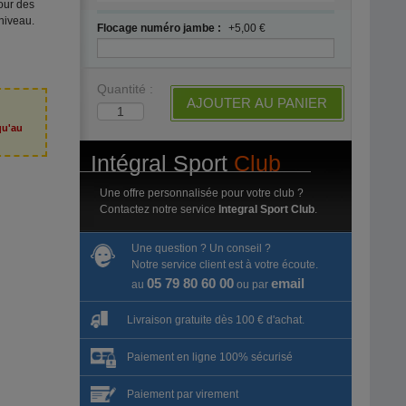
our des
niveau.
Flocage numéro jambe :
+5,00 €
Quantité :
AJOUTER AU PANIER
qu'au
6
Intégral Sport
Club
Une offre personnalisée pour votre club ?
Contactez notre service
Integral Sport Club
.
Une question ? Un conseil ?
Notre service client est à votre écoute.
05 79 80 60 00
email
au
ou par
Livraison gratuite dès 100 € d'achat.
Paiement en ligne 100% sécurisé
Paiement par virement