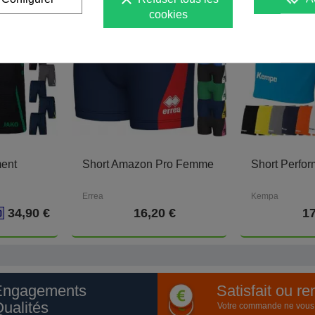
cookies
ment
Short Amazon Pro Femme
Short Perf
Errea
Kempa
34,90 €
16,20 €
17
Engagements
Satisfait ou r
ualités
Votre commande ne vous a