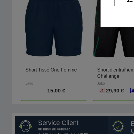
Short Tissé One Femme
Short d'entraîne
Challenge
Jako
Jako
15,00 €
29,90 €
Service Client
du lundi au vendredi
Q