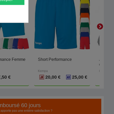
ormance Femme
Short Performance
Jupe-sh
Game
Kempa
Hummel
,50 €
20,00 €
25,00 €
emboursé 60 jours
pporte pas une entière satisfaction ?