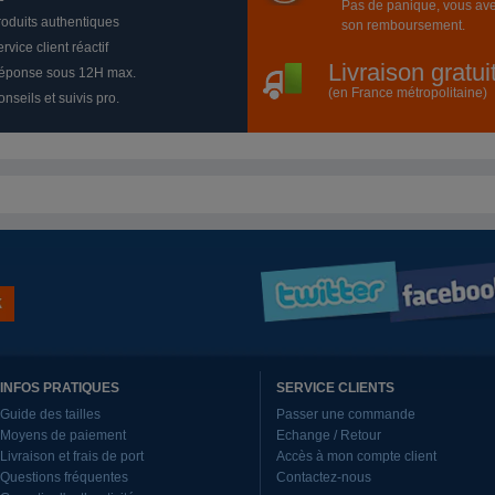
Pas de panique, vous ave
roduits authentiques
son remboursement.
rvice client réactif
Livraison gratu
éponse sous 12H max.
(en France métropolitaine)
nseils et suivis pro.
INFOS PRATIQUES
SERVICE CLIENTS
Guide des tailles
Passer une commande
Moyens de paiement
Echange / Retour
Livraison et frais de port
Accès à mon compte client
Questions fréquentes
Contactez-nous