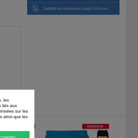
Satisfait ou remboursé jusqu'à 60 jours
, les
s liés aux
timisées sur les
s ainsi que les
-
30
%
-
30
%
PROMOTION
PROMOTION
ccepter