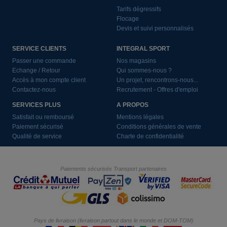
Tarifs dégressifs
Flocage
Devis et suivi personnalisés
SERVICE CLIENTS
INTEGRAL SPORT
Passer une commande
Nos magasins
Echange / Retour
Qui sommes-nous ?
Accès à mon compte client
Un projet, rencontrons-nous...
Contactez-nous
Recrutement - Offres d'emploi
SERVICES PLUS
A PROPOS
Satisfait ou remboursé
Mentions légales
Paiement sécurisé
Conditions générales de vente
Qualité de service
Charte de confidentialité
Paiements sécurisés
Transport partenaires
Pays de livraison (livraison partout dans le monde et DOM-TOM)