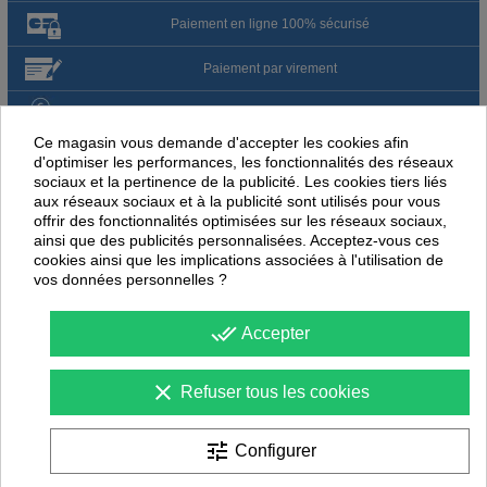
Paiement en ligne 100% sécurisé
Paiement par virement
Satisfait ou remboursé jusqu'à 60 jours
Ce magasin vous demande d'accepter les cookies afin
d'optimiser les performances, les fonctionnalités des réseaux
NOUS PENSONS QUE CES ARTICLES
sociaux et la pertinence de la publicité. Les cookies tiers liés
PEUVENT ÉGALEMENT VOUS INTÉRESSER
aux réseaux sociaux et à la publicité sont utilisés pour vous
offrir des fonctionnalités optimisées sur les réseaux sociaux,
ainsi que des publicités personnalisées. Acceptez-vous ces
-
44
%
-
44
PROMOTION
PROMOTION
cookies ainsi que les implications associées à l'utilisation de
vos données personnelles ?
done_all
Accepter
clear
Refuser tous les cookies
tune
Configurer