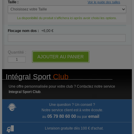
Taille :
Voir le guide des tailles
La disponibilité du produit s'affichera ici après avoir choisi les options.
Flocage nom dos :
+6,00 €
Quantité :
AJOUTER AU PANIER
Intégral Sport
Club
Une offre personnalisée pour votre club ? Contactez notre service
Integral Sport Club
.
Une question ? Un conseil ?
Notre service client est à votre écoute.
05 79 80 60 00
email
au
ou par
Livraison gratuite dès 100 € d'achat.