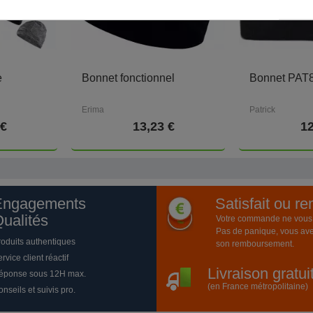
e
Bonnet fonctionnel
Bonnet PAT
Erima
Patrick
 €
13,23 €
12
Engagements
Satisfait ou r
ualités
Votre commande ne vous a
Pas de panique, vous ave
roduits authentiques
son remboursement.
rvice client réactif
Livraison gratu
éponse sous 12H max.
(en France métropolitaine)
nseils et suivis pro.