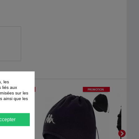
, les
s liés aux
-
35
%
-
25
%
PROMOTION
PROMOTION
timisées sur les
s ainsi que les
ccepter