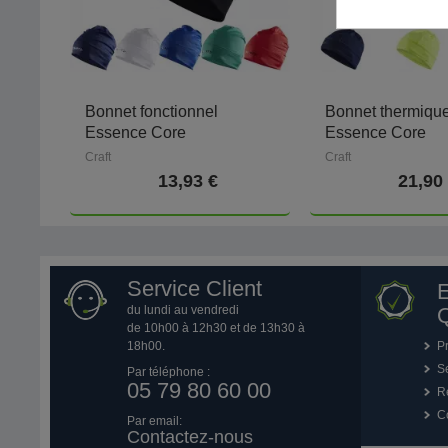
Bonnet fonctionnel
Bonnet thermiqu
Essence Core
Essence Core
Craft
Craft
13,93 €
21,90
Service Client
du lundi au vendredi
Q
de 10h00 à 12h30 et de 13h30 à
18h00.
P
Se
Par téléphone :
05 79 80 60 00
R
Co
Par email:
Contactez-nous