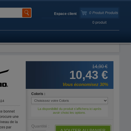
0
Produit
Produits
Espace client
0
produit
14,90 €
10,43 €
Vous économisez 30%
Coloris :
114
La disponibilité du produit s'affichera ici après
 ce bonnet
avoir choisi les options.
 procure une
iveau de la
Quantité :
ices par
AJOUTER AU PANIER