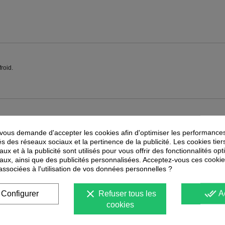
roid.
PEUVENT ÉGALEMENT VOUS INTÉRESSER
ous demande d'accepter les cookies afin d'optimiser les performances
és des réseaux sociaux et la pertinence de la publicité. Les cookies tier
-
30
%
PROMOTION
ux et à la publicité sont utilisés pour vous offrir des fonctionnalités op
aux, ainsi que des publicités personnalisées. Acceptez-vous ces cookie
 associées à l'utilisation de vos données personnelles ?
clear
done_all
Configurer
Refuser tous les
A
cookies