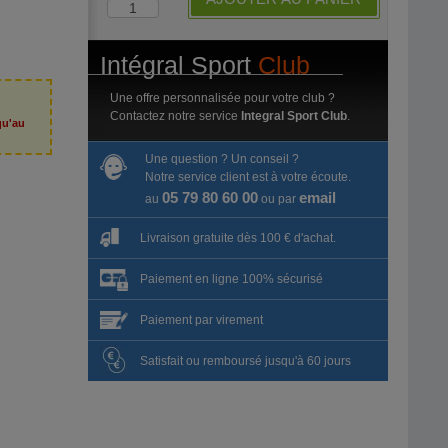
Intégral Sport
Club
Une offre personnalisée pour votre club ?
Contactez notre service
Integral Sport Club
.
qu'au
6
Une question ? Un conseil ?
Notre service client est à votre écoute.
05 79 80 60 00
email
au
ou par
Livraison gratuite dès 100 € d'achat.
Paiement en ligne 100% sécurisé
Paiement par virement
Satisfait ou remboursé jusqu'à 60 jours