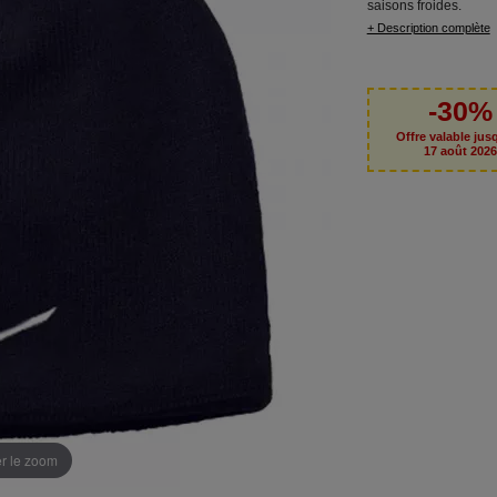
saisons froides.
+ Description complète
-30%
Offre valable jus
17 août 202
er le zoom