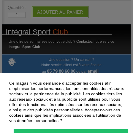
Quantité :
AJOUTER AU PANIER
Intégral Sport
Club
Une offre personnalisée pour votre club ? Contactez notre service
Integral Sport Club
.
Une question ? Un conseil ?
Notre service client est à votre écoute.
05 79 80 60 00
email
au
ou par
Ce magasin vous demande d'accepter les cookies afin
Livraison gratuite dès 100 € d'achat.
d'optimiser les performances, les fonctionnalités des réseaux
sociaux et la pertinence de la publicité. Les cookies tiers liés
Paiement en ligne 100% sécurisé
aux réseaux sociaux et à la publicité sont utilisés pour vous
offrir des fonctionnalités optimisées sur les réseaux sociaux,
Paiement par virement
ainsi que des publicités personnalisées. Acceptez-vous ces
cookies ainsi que les implications associées à l'utilisation de
Satisfait ou remboursé jusqu'à 60 jours
vos données personnelles ?