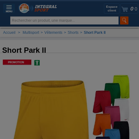
Espace
0
0
client
Accueil
>
Multisport
>
Vêtements
>
Shorts
>
Short Park II
Short Park II