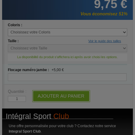
9,75 €
Vous économisez 51%
Coloris :
Taille :
Voir le guide des tailles
La disponibilité du produit s'affichera ici après avoir choisi les options.
Flocage numéro jambe :
+5,00 €
Quantité :
AJOUTER AU PANIER
Intégral Sport
Club
Une offre personnalisée pour votre club ? Contactez notre service
Integral Sport Club
.