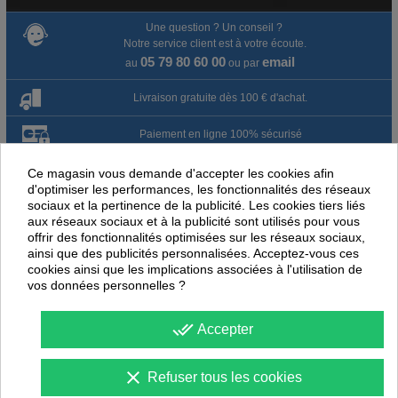
Une question ? Un conseil ?
Notre service client est à votre écoute.
05 79 80 60 00
email
au
ou par
Livraison gratuite dès 100 € d'achat.
Paiement en ligne 100% sécurisé
Paiement par virement
Ce magasin vous demande d'accepter les cookies afin
d'optimiser les performances, les fonctionnalités des réseaux
sociaux et la pertinence de la publicité. Les cookies tiers liés
Satisfait ou remboursé jusqu'à 60 jours
aux réseaux sociaux et à la publicité sont utilisés pour vous
offrir des fonctionnalités optimisées sur les réseaux sociaux,
ainsi que des publicités personnalisées. Acceptez-vous ces
NOUS PENSONS QUE CES ARTICLES
cookies ainsi que les implications associées à l'utilisation de
PEUVENT ÉGALEMENT VOUS INTÉRESSER
vos données personnelles ?
-
40
%
-
25
PROMOTION
PROMOTION
done_all
Accepter
clear
Refuser tous les cookies