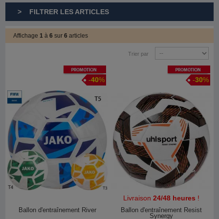
> FILTRER LES ARTICLES
Affichage
1
à
6
sur
6
articles
Trier par
Promotion
Promotion
-
40
%
-
30
%
Livraison
24/48 heures
!
Ballon d'entraînement River
Ballon d'entraînement Resist
Synergy