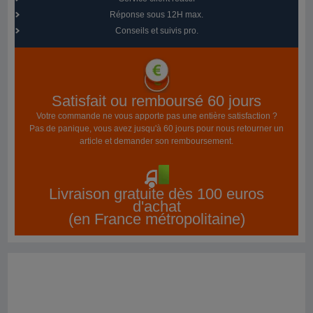
Réponse sous 12H max.
Conseils et suivis pro.
Satisfait ou remboursé 60 jours
Votre commande ne vous apporte pas une entière satisfaction ?
Pas de panique, vous avez jusqu'à 60 jours pour nous retourner un
article et demander son remboursement.
Livraison gratuite dès 100 euros
d'achat
(en France métropolitaine)