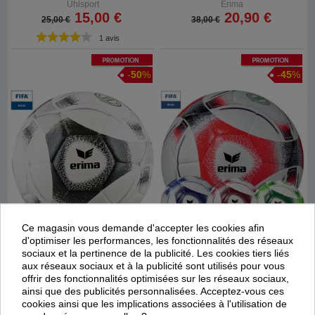
Uhlsport
Erima
15,00 €
20,90 €
25,00 €
38,00 €
1 avis
Promotion
Promotion
-
50
%
-
45
%
Ce magasin vous demande d'accepter les cookies afin
d'optimiser les performances, les fonctionnalités des réseaux
Livraison
24/48 heures
!
Livraison
24/48 heures
!
sociaux et la pertinence de la publicité. Les cookies tiers liés
Ballon Hybrid training 2.0 FH
Ballon Hybrid training 2.0
aux réseaux sociaux et à la publicité sont utilisés pour vous
Edition
offrir des fonctionnalités optimisées sur les réseaux sociaux,
ainsi que des publicités personnalisées. Acceptez-vous ces
Erima
Erima
cookies ainsi que les implications associées à l'utilisation de
19,00 €
20,90 €
38,00 €
38,00 €