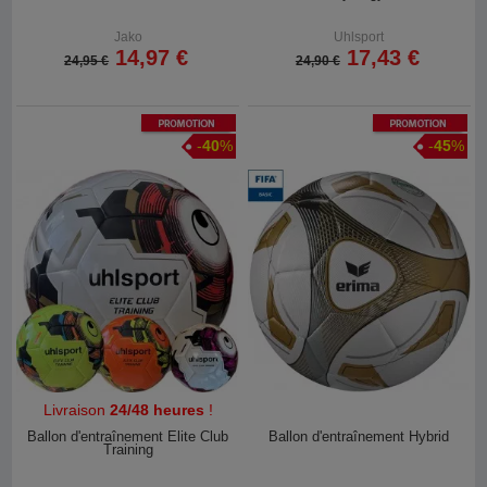
Jako
Uhlsport
14,97 €
17,43 €
24,95 €
24,90 €
Promotion
Promotion
-
40
%
-
45
%
Livraison
24/48 heures
!
Ballon d'entraînement Elite Club
Ballon d'entraînement Hybrid
Training