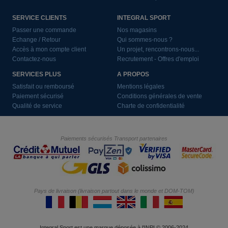
SERVICE CLIENTS
INTEGRAL SPORT
Passer une commande
Nos magasins
Echange / Retour
Qui sommes-nous ?
Accès à mon compte client
Un projet, rencontrons-nous...
Contactez-nous
Recrutement - Offres d'emploi
SERVICES PLUS
A PROPOS
Satisfait ou remboursé
Mentions légales
Paiement sécurisé
Conditions générales de vente
Qualité de service
Charte de confidentialité
Paiements sécurisés
Transport partenaires
Pays de livraison (livraison partout dans le monde et DOM-TOM)
Integral Sport est une marque déposée à l'INPI © 2006-2024