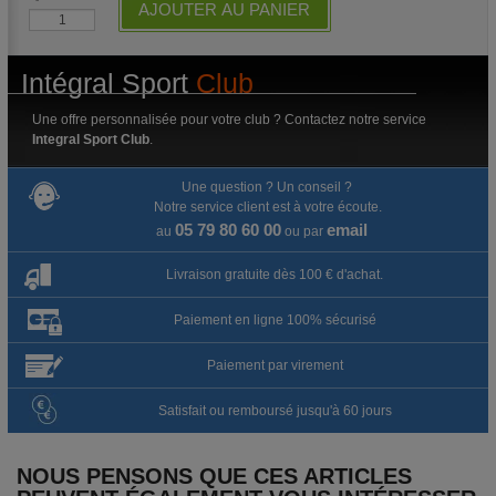
AJOUTER AU PANIER
Intégral Sport
Club
Une offre personnalisée pour votre club ? Contactez notre service
Integral Sport Club
.
Une question ? Un conseil ?
Notre service client est à votre écoute.
05 79 80 60 00
email
au
ou par
Livraison gratuite dès 100 € d'achat.
Paiement en ligne 100% sécurisé
Paiement par virement
Satisfait ou remboursé jusqu'à 60 jours
NOUS PENSONS QUE CES ARTICLES